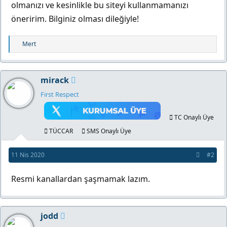
olmanızı ve kesinlikle bu siteyi kullanmamanızı
öneririm. Bilginiz olması dileğiyle!
T
Mert
e
p
k
mirack
i
l
First Respect
e
r
TC Onaylı Üye
:
TÜCCAR
SMS Onaylı Üye
11 Nis 2020
#2
Resmi kanallardan şaşmamak lazım.
jodd