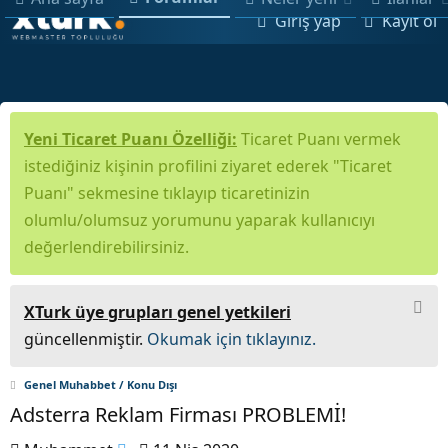
Giriş yap
Kayıt ol
Yeni Ticaret Puanı Özelliği:
Ticaret Puanı vermek
istediğiniz kişinin profilini ziyaret ederek "Ticaret
Puanı" sekmesine tıklayıp ticaretinizin
olumlu/olumsuz yorumunu yaparak kullanıcıyı
değerlendirebilirsiniz.
XTurk üye grupları genel yetkileri
güncellenmiştir.
Okumak için tıklayınız.
Genel Muhabbet / Konu Dışı
Adsterra Reklam Firması PROBLEMİ!