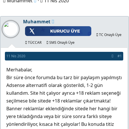
K
B
Muhammet
11 Nis 2020
o
a
n
ş
Muhammet
b
l
u
a
TC Onaylı Üye
y
n
TÜCCAR
SMS Onaylı Üye
u
g
b
ı
11 Nis 2020
#1
a
ç
Merhabalar,
ş
t
Bir süre önce forumda bu tarz bir paylaşım yapılmıştı
l
a
Adsense alternatifi olarak gösterildi, 1-2 gün
a
r
kullandım. Site hit çalıyor ayrıca +18 reklam seçeneği
t
i
seçilmese bile sitede +18 reklamlar çıkartmakta!
a
h
Banner reklamlar eklendiğinde sitede her hangi bir
n
i
yere tıkladığında veya bir süre sonra farklı siteye
yönlendiriliyor, kısaca hit çalıyolar! Bu konuda titiz