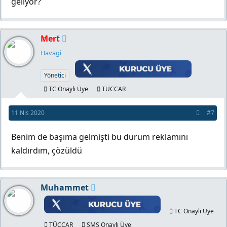
geliyor?
Mert
Havagi
Yönetici
TC Onaylı Üye
TÜCCAR
11 Nis 2020
#7
Benim de başıma gelmişti bu durum reklamını
kaldırdım, çözüldü
Muhammet
TC Onaylı Üye
TÜCCAR
SMS Onaylı Üye