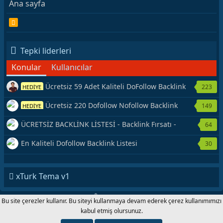
Ana sayfa
R
S
S
Tepki liderleri
Konular
Kullanıcılar
Ücretsiz 59 Adet Kaliteli DoFollow Backlink
223
HEDİYE
Kaynağı Veriyorum.
Ücretsiz 220 Dofollow Nofollow Backlink
149
HEDİYE
Veriyorum
ÜCRETSİZ BACKLİNK LİSTESİ - Backlink Fırsatı -
64
Hemen Yetiş!
En Kaliteli Dofollow Backlink Listesi
30
xTurk Tema v1
®
Forum software by XenForo
© 2010-2020 XenForo Ltd.
|
Add-Ons
by
Bu site çerezler kullanır. Bu siteyi kullanmaya devam ederek çerez kullanımımızı
xenMade.com xTurk.com 2001-2020 © Copyright All Rights Reserved.
kabul etmiş olursunuz.
Genişlik
Toplam sorgu
11
Toplam zaman
0.1154s
En fazla
bellek
4.41MB