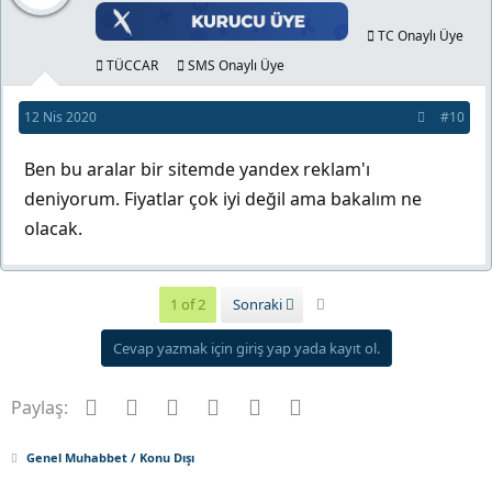
TC Onaylı Üye
TÜCCAR
SMS Onaylı Üye
12 Nis 2020
#10
Ben bu aralar bir sitemde yandex reklam'ı
deniyorum. Fiyatlar çok iyi değil ama bakalım ne
olacak.
Son
1 of 2
Sonraki
Cevap yazmak için giriş yap yada kayıt ol.
Facebook
Twitter
Pinterest
Tumblr
WhatsApp
E-posta
Paylaş:
Genel Muhabbet / Konu Dışı