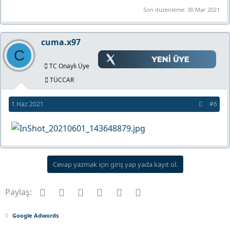
Son düzenleme:
30 Mar 2021
cuma.x97
C
TC Onaylı Üye
TÜCCAR
1 Haz 2021
#6
Cevap yazmak için giriş yap yada kayıt ol.
Facebook
Twitter
Pinterest
Tumblr
WhatsApp
E-posta
Paylaş:
Google Adwords