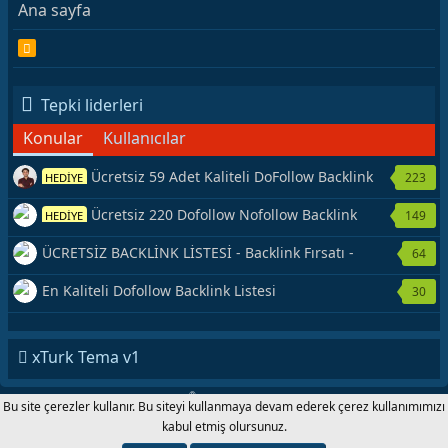
Ana sayfa
R
S
S
Tepki liderleri
Konular
Kullanıcılar
Ücretsiz 59 Adet Kaliteli DoFollow Backlink
223
HEDİYE
Kaynağı Veriyorum.
Ücretsiz 220 Dofollow Nofollow Backlink
149
HEDİYE
Veriyorum
ÜCRETSİZ BACKLİNK LİSTESİ - Backlink Fırsatı -
64
Hemen Yetiş!
En Kaliteli Dofollow Backlink Listesi
30
xTurk Tema v1
®
Forum software by XenForo
© 2010-2020 XenForo Ltd.
|
Add-Ons
by
Bu site çerezler kullanır. Bu siteyi kullanmaya devam ederek çerez kullanımımızı
xenMade.com xTurk.com 2001-2020 © Copyright All Rights Reserved.
kabul etmiş olursunuz.
Genişlik
Toplam sorgu
11
Toplam zaman
0.0924s
En fazla
bellek
4.21MB