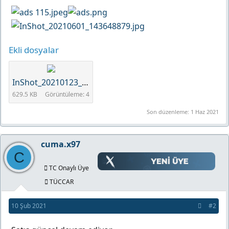
Ekli dosyalar
InShot_20210123_173532414.jpg
629.5 KB
Görüntüleme: 4
Son düzenleme:
1 Haz 2021
cuma.x97
C
TC Onaylı Üye
TÜCCAR
10 Şub 2021
#2