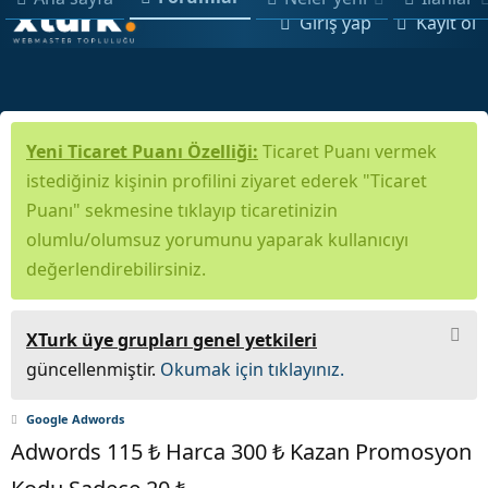
Giriş yap
Kayıt ol
Yeni Ticaret Puanı Özelliği:
Ticaret Puanı vermek
istediğiniz kişinin profilini ziyaret ederek "Ticaret
Puanı" sekmesine tıklayıp ticaretinizin
olumlu/olumsuz yorumunu yaparak kullanıcıyı
değerlendirebilirsiniz.
XTurk üye grupları genel yetkileri
güncellenmiştir.
Okumak için tıklayınız.
Google Adwords
Adwords 115 ₺ Harca 300 ₺ Kazan Promosyon