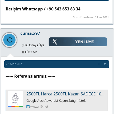
İletişim Whatsapp / +90 543 653 83 34
Son düzenleme:
1 Haz 2021
cuma.x97
C
TC Onaylı Üye
TÜCCAR
23 Mar 2021
#5
------ Referanslarımız ------
2500TL Harca 2500TL Kazan SADECE 10₺ (SINIRLI STOK) Global Kodlar (150TL/150TL|500$/500$|400€/400€|) - R10.net
Google Ads (Adwords) Kupon Satışı - İstek
www.r10.net