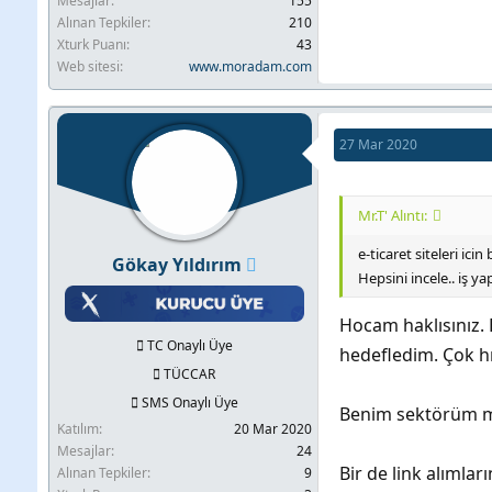
Mesajlar
155
Alınan Tepkiler
210
Xturk Puanı
43
Web sitesi
www.moradam.com
27 Mar 2020
Mr.T' Alıntı:
e-ticaret siteleri icin
Gökay Yıldırım
Hepsini incele.. iş y
Hocam haklısınız. 
TC Onaylı Üye
hedefledim. Çok h
TÜCCAR
SMS Onaylı Üye
Benim sektörüm m
Katılım
20 Mar 2020
Mesajlar
24
Bir de link alımlar
Alınan Tepkiler
9