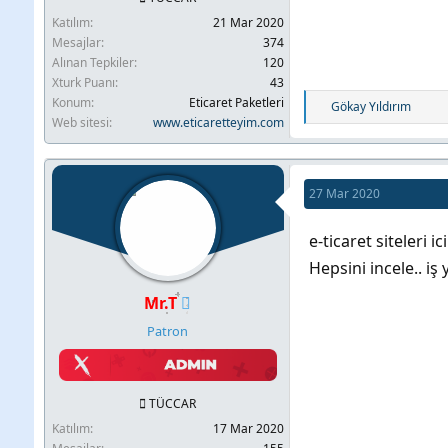
Katılım
21 Mar 2020
Mesajlar
374
Alınan Tepkiler
120
Xturk Puanı
43
Konum
Eticaret Paketleri
T
Gökay Yıldırım
Web sitesi
www.eticaretteyim.com
e
p
k
i
27 Mar 2020
l
e
e-ticaret siteleri i
r
Hepsini incele.. iş
:
Mr.T
Patron
TÜCCAR
Katılım
17 Mar 2020