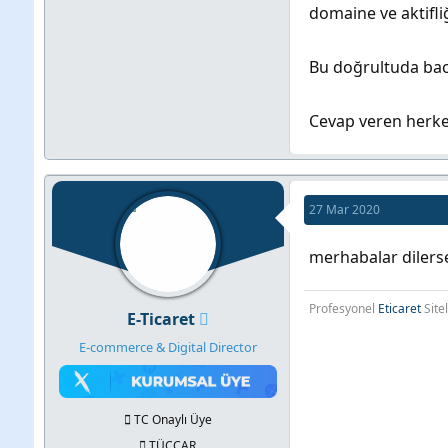
domaine ve aktifli
Bu doğrultuda back
Cevap veren herke
27 Mar 2020
merhabalar dilerse
Profesyonel
Eticaret
Site
E-Ticaret
E-commerce & Digital Director
TC Onaylı Üye
TÜCCAR