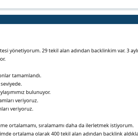
sitesi yönetiyorum. 29 tekil alan adından backlinkim var. 3 ayl
or.
yonlar tamamlandı.
i seviyede.
aylaşımımız bulunuyor.
mları veriyoruz.
arı veriyoruz.
ime ortalamamı, sıralamamı daha da ilerletmek istiyorum.
ğimde ortalama olarak 400 tekil alan adından backlink aldıkl