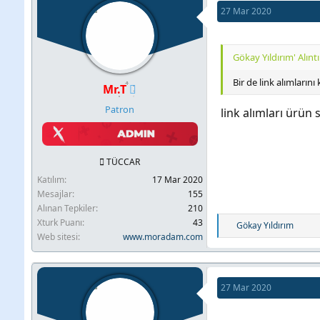
27 Mar 2020
Gökay Yıldırım' Alıntı
Bir de link alımların
Mr.T
Patron
link alımları ürün 
TÜCCAR
Katılım
17 Mar 2020
Mesajlar
155
Alınan Tepkiler
210
Xturk Puanı
43
T
Gökay Yıldırım
Web sitesi
www.moradam.com
e
p
k
i
27 Mar 2020
l
e