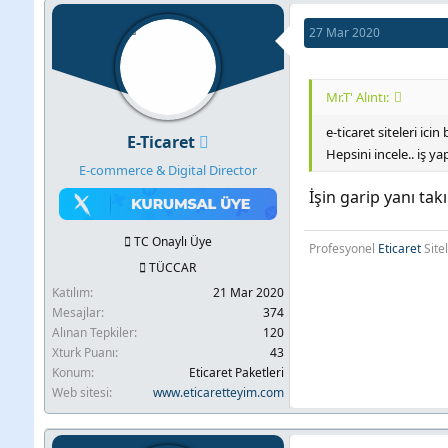
k
i
27 Mar 2020
l
e
r
Mr.T' Alıntı:
:
e-ticaret siteleri icin
E-Ticaret
Hepsini incele.. iş y
E-commerce & Digital Director
İşin garip yanı ta
TC Onaylı Üye
Profesyonel
Eticaret
Site
TÜCCAR
Katılım
21 Mar 2020
Mesajlar
374
Alınan Tepkiler
120
Xturk Puanı
43
Konum
Eticaret Paketleri
Web sitesi
www.eticaretteyim.com