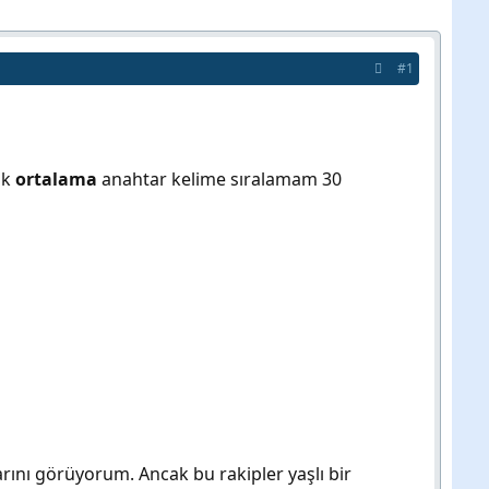
#1
ık
ortalama
anahtar kelime sıralamam 30
arını görüyorum. Ancak bu rakipler yaşlı bir