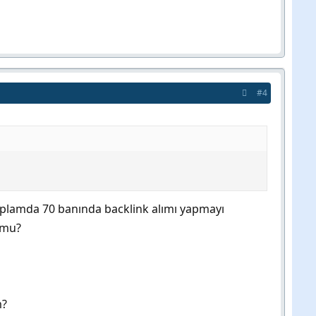
#4
 toplamda 70 banında backlink alımı yapmayı
 mu?
m?