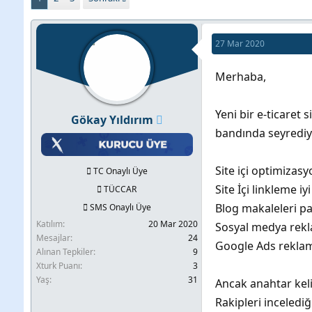
b
l
k
u
a
e
27 Mar 2020
y
n
t
u
g
l
Merhaba,
b
ı
e
a
ç
r
Yeni bir e-ticaret 
Gökay Yıldırım
ş
t
bandında seyrediy
l
a
a
r
Site içi optimizas
TC Onaylı Üye
t
i
Site İçi linkleme iy
TÜCCAR
a
h
Blog makaleleri p
SMS Onaylı Üye
n
i
Katılım
20 Mar 2020
Sosyal medya rekla
Mesajlar
24
Google Ads reklaml
Alınan Tepkiler
9
Xturk Puanı
3
Yaş
31
Ancak anahtar kel
Rakipleri inceledi