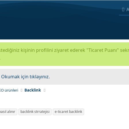
A
tediğiniz kişinin profilini ziyaret ederek "Ticaret Puanı" se
.
.
Okumak için tıklayınız.
EO ürünleri
Backlink
asıl alınır
backlink strratejisi
e-ticaret backlink