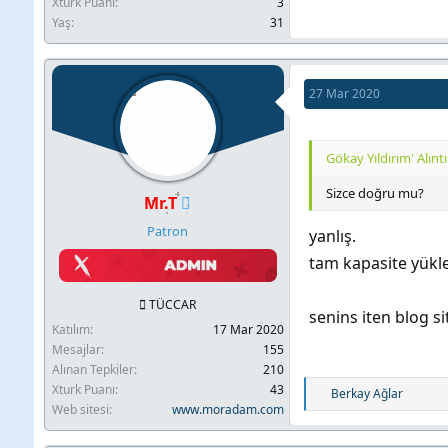
Xturk Puanı
3
Yaş
31
27 Mar 2020
Gökay Yıldırım' Alıntı
Sizce doğru mu?
Mr.T
Patron
yanlış.
tam kapasite yükle
TÜCCAR
senins iten blog sit
Katılım
17 Mar 2020
Mesajlar
155
Alınan Tepkiler
210
Xturk Puanı
43
T
Berkay Ağlar
Web sitesi
www.moradam.com
e
p