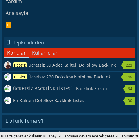
Yardım
Ana sayfa
R
S
S
Tepki liderleri
Konular
Kullanıcılar
Ücretsiz 59 Adet Kaliteli DoFollow Backlink
223
HEDİYE
Kaynağı Veriyorum.
Ücretsiz 220 Dofollow Nofollow Backlink
149
HEDİYE
Veriyorum
ÜCRETSİZ BACKLİNK LİSTESİ - Backlink Fırsatı -
64
Hemen Yetiş!
En Kaliteli Dofollow Backlink Listesi
30
xTurk Tema v1
®
Forum software by XenForo
© 2010-2020 XenForo Ltd.
|
Add-Ons
by
Bu site çerezler kullanır. Bu siteyi kullanmaya devam ederek çerez kullanımımızı
xenMade.com xTurk.com 2001-2020 © Copyright All Rights Reserved.