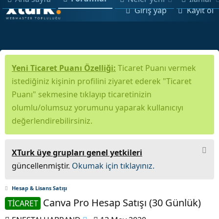
Giriş yap
Kayıt ol
Yeni Ticaret Puanı Özelliği:
Ticaret Puanı vermek
istediğiniz kişinin profilini ziyaret ederek "Ticaret
Puanı" sekmesine tıklayıp ticaretinizin
olumlu/olumsuz yorumunu yaparak kullanıcıyı
değerlendirebilirsiniz.
XTurk üye grupları genel yetkileri
güncellenmiştir.
Okumak için tıklayınız.
Hesap & Lisans Satışı
Canva Pro Hesap Satışı (30 Günlük)
TİCARET