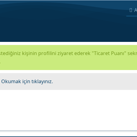
A
tediğiniz kişinin profilini ziyaret ederek "Ticaret Puanı" se
.
.
Okumak için tıklayınız.