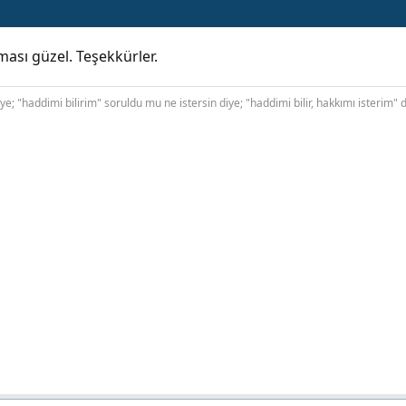
ası güzel. Teşekkürler.
ye; "haddimi bilirim" soruldu mu ne istersin diye; "haddimi bilir, hakkımı isterim" 