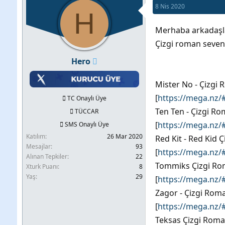
8 Nis 2020
b
l
H
u
a
Merhaba arkadaşlar
y
n
Çizgi roman sevenle
u
g
Hero
b
ı
a
ç
Mister No - Çizgi 
ş
t
[
https://mega.nz
TC Onaylı Üye
l
a
Ten Ten - Çizgi Rom
TÜCCAR
a
r
[
https://mega.nz
SMS Onaylı Üye
t
i
Katılım
26 Mar 2020
Red Kit - Red Kid Ç
a
h
Mesajlar
93
[
https://mega.nz
Alınan Tepkiler
22
n
i
Tommiks Çizgi Roma
Xturk Puanı
8
Yaş
29
[
https://mega.nz
Zagor - Çizgi Roma
[
https://mega.nz
Teksas Çizgi Roman