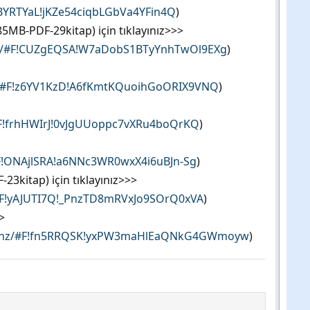
iBYRTYaL!jKZe54ciqbLGbVa4YFin4Q
)
5MB-PDF-29kitap) için tıklayınız>>>
nz/#F!CUZgEQSA!W7aDobS1BTyYnhTwOl9EXg
)
z/#F!z6YV1KzD!A6fKmtKQuoihGoORIX9VNQ
)
#F!frhHWIrJ!0vJgUUoppc7vXRu4boQrKQ
)
#F!ONAjlSRA!a6NNc3WR0wxX4i6uBJn-Sg
)
23kitap) için tıklayınız>>>
#F!yAJUTI7Q!_PnzTD8mRVxJo9SOrQ0xVA
)
>
a.nz/#F!fn5RRQSK!yxPW3maHlEaQNkG4GWmoyw
)