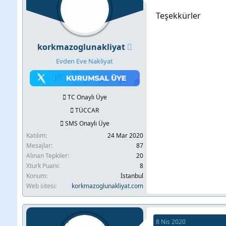
Teşekkürler
korkmazoglunakliyat
Evden Eve Nakliyat
TC Onaylı Üye
TÜCCAR
SMS Onaylı Üye
Katılım
24 Mar 2020
Mesajlar
87
Alınan Tepkiler
20
Xturk Puanı
8
Konum
İstanbul
Web sitesi
korkmazoglunakliyat.com
8 Nis 2020