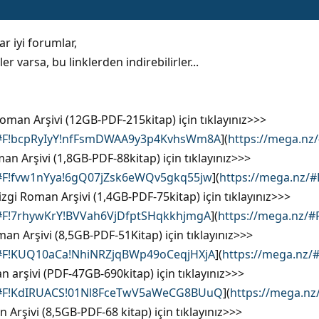
 iyi forumlar,
r varsa, bu linklerden indirebilirler...
Roman Arşivi (12GB-PDF-215kitap) için tıklayınız>>>
/#F!bcpRyIyY!nfFsmDWAA9y3p4KvhsWm8A
](
https://mega.n
an Arşivi (1,8GB-PDF-88kitap) için tıklayınız>>>
/#F!fvw1nYya!6gQ07jZsk6eWQv5gkq55jw
](
https://mega.nz/
izgi Roman Arşivi (1,4GB-PDF-75kitap) için tıklayınız>>>
/#F!7rhywKrY!BVVah6VjDfptSHqkkhjmgA
](
https://mega.nz/
n Arşivi (8,5GB-PDF-51Kitap) için tıklayınız>>>
/#F!KUQ10aCa!NhiNRZjqBWp49oCeqjHXjA
](
https://mega.nz
n arşivi (PDF-47GB-690kitap) için tıklayınız>>>
/#F!KdIRUACS!01Nl8FceTwV5aWeCG8BUuQ
](
https://mega.n
 Arşivi (8,5GB-PDF-68 kitap) için tıklayınız>>>