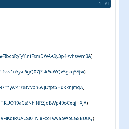
#1
z/#F!bcpRyIyY!nfFsmDWAA9y3p4KvhsWm8A
)
#F!fvw1nYya!6gQ07jZsk6eWQv5gkq55jw
)
#F!7rhywKrY!BVVah6VjDfptSHqkkhjmgA
)
/#F!KUQ10aCa!NhiNRZjqBWp49oCeqjHXjA
)
z/#F!KdIRUACS!01Nl8FceTwV5aWeCG8BUuQ
)