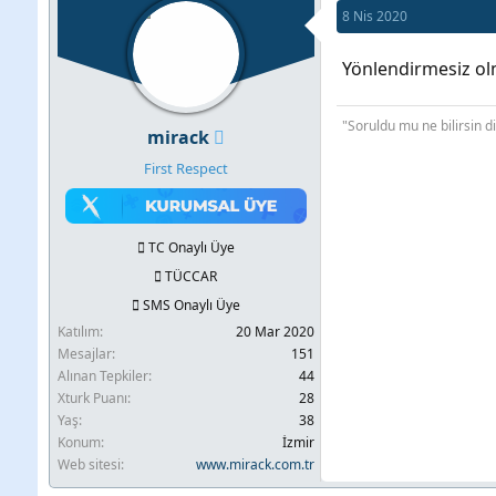
8 Nis 2020
Yönlendirmesiz olm
"Soruldu mu ne bilirsin di
mirack
First Respect
TC Onaylı Üye
TÜCCAR
SMS Onaylı Üye
Katılım
20 Mar 2020
Mesajlar
151
Alınan Tepkiler
44
Xturk Puanı
28
Yaş
38
Konum
İzmir
Web sitesi
www.mirack.com.tr