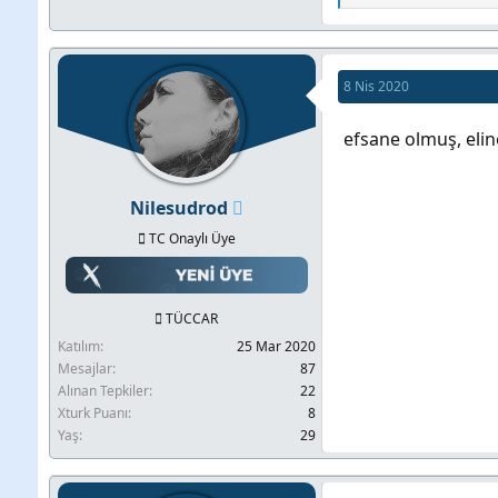
e
p
k
i
8 Nis 2020
l
e
efsane olmuş, eline
r
:
Nilesudrod
TC Onaylı Üye
TÜCCAR
Katılım
25 Mar 2020
Mesajlar
87
Alınan Tepkiler
22
Xturk Puanı
8
Yaş
29