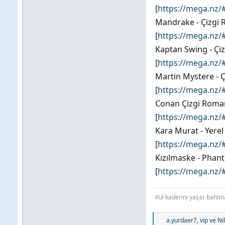
[
https://mega.nz/
Mandrake - Çizgi R
[
https://mega.n
Kaptan Swing - Çiz
[
https://mega.nz
Martin Mystere - Ç
[
https://mega.nz
Conan Çizgi Roman
[
https://mega.nz
Kara Murat - Yerel
[
https://mega.nz
Kızılmaske - Phant
[
https://mega.n
Kul kaderini yaşar bahtın
T
a.yurdaer7
,
vip
ve
Ni