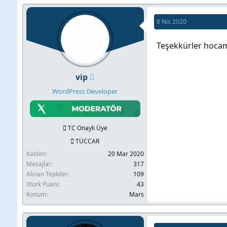
8 Nis 2020
Teşekkürler hoca
vip
WordPress Developer
TC Onaylı Üye
TÜCCAR
Katılım
20 Mar 2020
Mesajlar
317
Alınan Tepkiler
109
Xturk Puanı
43
Konum
Mars