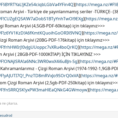
#F!iBYRTYaL!jKZe54ciqbLGbVa4YFin4Q
](
https://mega.nz/#F!
oman Arşivi - Türkiye de yayınlanmamış seriler -TÜRKÇE- (38
z/#F!CUZgEQSA!W7aDobS1BTyYnhTwOl9EXg
](
https://mega.
gi Roman Arşivi (4,5GB-PDF-60kitap) için tıklayınız>>>
/#F!z6YV1KzD!A6fKmtKQuoihGoORIX9VNQ
](
https://mega.n
izgi Roman Arşivi (20BG-PDF-176kitap) için tıklayınız>>>
/#F!frhHWIrJ!0vJgUUoppc7vXRu4boQrKQ
](
https://mega.nz/
 Arşivi ( 28GB-PDF-1000KİTAP) İÇİN TIKLAYINIZ >>>
/#F!ONAjlSRA!a6NNc3WR0wxX4i6uBJn-Sg
](
https://mega.nz/
 Kahramanlarımız - Çizgi Roman Arşivi (1974-1992-1,9GB-PDF-
/#F!yAJUTI7Q!_PnzTD8mRVxJo9SOrQ0xVA
](
https://mega.nz/
om Çizgi Roman Arşivi (2,5gb-PDF-250kitap) için tıklayınız>>
z/#F!fn5RRQSK!yxPW3maHlEaQNkG4GWmoyw
](
https://meg
a ne çıkarsa.
lesudrod