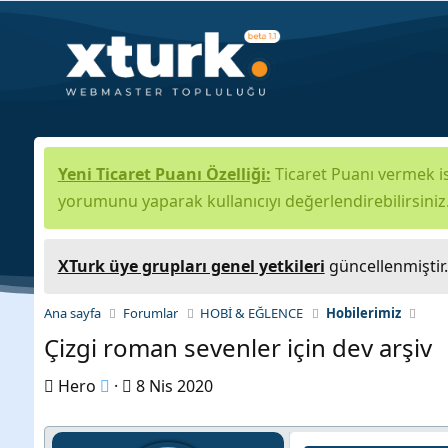
Yeni Ticaret Puanı Özelliği:
Ticaret Puanı vermek is
yorumunu yaparak kullanıcıyı değerlendirebilirsiniz
XTurk üye grupları genel yetkileri
güncellenmiştir
Ana sayfa
Forumlar
HOBİ & EĞLENCE
Hobilerimiz
Çizgi roman sevenler için dev arşiv
K
B
Hero
8 Nis 2020
o
a
n
ş