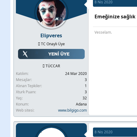
8 Nis 2020
Emeğinize sağlık
Vesselam.
Elipveres
TC Onaylı Üye
TÜCCAR
Katılım
24 Mar 2020
Mesajlar
3
Alınan Tepkiler
1
Xturk Puanı
3
Yaş
32
Konum
Adana
Web sitesi
www.bilgigo.com
8 Nis 2020