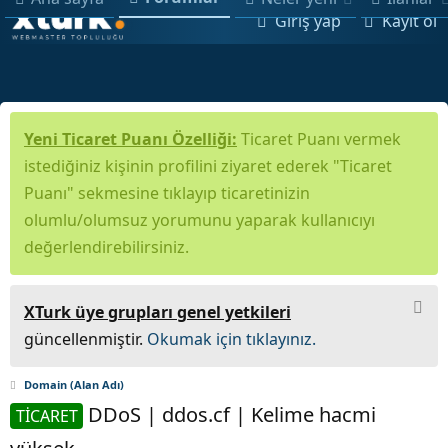
Giriş yap
Kayıt ol
Yeni Ticaret Puanı Özelliği:
Ticaret Puanı vermek
istediğiniz kişinin profilini ziyaret ederek "Ticaret
Puanı" sekmesine tıklayıp ticaretinizin
olumlu/olumsuz yorumunu yaparak kullanıcıyı
değerlendirebilirsiniz.
XTurk üye grupları genel yetkileri
güncellenmiştir.
Okumak için tıklayınız.
Domain (Alan Adı)
DDoS | ddos.cf | Kelime hacmi
TİCARET