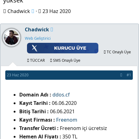
yüksek
K
B
Chadwick
23 Haz 2020
o
a
n
ş
Chadwick
b
l
Web Geliştirici
u
a
y
n
TC Onaylı Üye
u
g
TÜCCAR
SMS Onaylı Üye
b
ı
23 Haz 2020
#1
a
ç
ş
t
l
a
Domain Adı :
ddos.cf
a
r
Kayıt Tarihi :
06.06.2020
t
i
Bitiş Tarihi :
06.06.2021
a
h
Kayıt Firması :
Freenom
n
i
Transfer Ücreti :
Freenom içi ücretsiz
Hemen Al Fiyatı :
350 TL