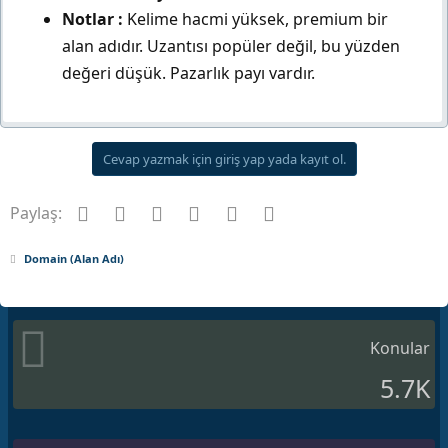
Notlar :
Kelime hacmi yüksek, premium bir
alan adıdır. Uzantısı popüler değil, bu yüzden
değeri düşük. Pazarlık payı vardır.
Cevap yazmak için giriş yap yada kayıt ol.
Facebook
Twitter
Pinterest
Tumblr
WhatsApp
E-posta
Paylaş:
Domain (Alan Adı)
Konular
5.7K