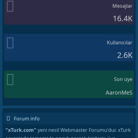
Mesajlar
16.4K
Kullanıcılar
2.6K
Son üye
AaronMeS
Forum info
"xTurk.com"
yeni nesil Webmaster Forumu'dur. xTurk