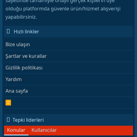
sayesinde tamamiyle onaylı gerçek kişilerin üye
olduğu platformda güvenle ürün/hizmet alışverişi
yapabilirsiniz.
Hızlı linkler
Bize ulaşın
Şartlar ve kurallar
Gizlilik politikası
Yardım
Ana sayfa
R
S
S
Tepki liderleri
Konular
Kullanıcılar