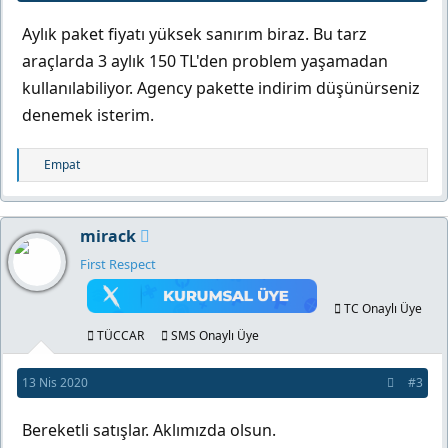
Aylık paket fiyatı yüksek sanırım biraz. Bu tarz
araçlarda 3 aylık 150 TL'den problem yaşamadan
kullanılabiliyor. Agency pakette indirim düşünürseniz
denemek isterim.
T
Empat
e
p
k
mirack
i
l
First Respect
e
r
TC Onaylı Üye
:
TÜCCAR
SMS Onaylı Üye
13 Nis 2020
#3
Bereketli satışlar. Aklımızda olsun.