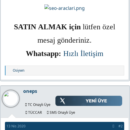
SATIN ALMAK için
lütfen özel
mesaj gönderiniz.
Whatsapp:
Hızlı İletişim
T
Osiywn
e
p
k
oneps
i
l
TC Onaylı Üye
e
r
TÜCCAR
SMS Onaylı Üye
:
13 Nis 2020
#2