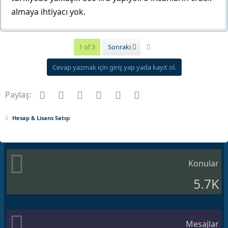
almaya ihtiyacı yok.
Son
1 of 3
Sonraki
Cevap yazmak için giriş yap yada kayıt ol.
Facebook
Twitter
Pinterest
Tumblr
WhatsApp
E-posta
Paylaş:
Hesap & Lisans Satışı
Konular
5.7K
Mesajlar