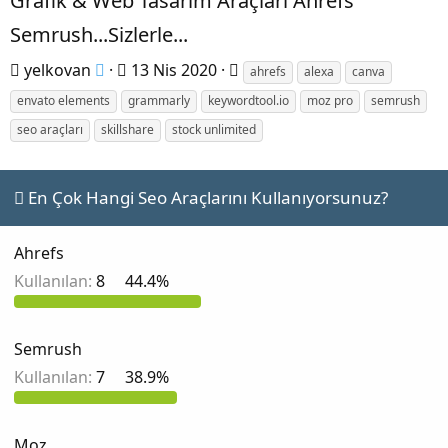
Grafik & Web Tasarım Araçları Ahrefs
Semrush...Sizlerle...
K
B
E
yelkovan
13 Nis 2020
ahrefs
alexa
canva
o
a
t
envato elements
grammarly
keywordtool.io
moz pro
semrush
n
ş
i
seo araçları
skillshare
stock unlimited
b
l
k
u
a
e
En Çok Hangi Seo Araçlarını Kullanıyorsunuz?
y
n
t
u
g
l
Ahrefs
b
ı
e
Kullanılan:
8
44.4%
a
ç
r
ş
t
l
a
Semrush
a
r
Kullanılan:
7
38.9%
t
i
a
h
Moz
n
i