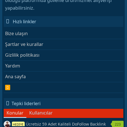
olduğu platformda güvenle ürün/hizmet alışverişi
yapabilirsiniz.
Hızlı linkler
Bize ulaşın
Şartlar ve kurallar
Gizlilik politikası
Yardım
Ana sayfa
R
S
S
Tepki liderleri
Konular
Kullanıcılar
Ücretsiz 59 Adet Kaliteli DoFollow Backlink
223
HEDİYE