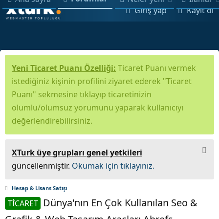
Giriş yap
Kayıt ol
Yeni Ticaret Puanı Özelliği:
Ticaret Puanı vermek
istediğiniz kişinin profilini ziyaret ederek "Ticaret
Puanı" sekmesine tıklayıp ticaretinizin
olumlu/olumsuz yorumunu yaparak kullanıcıyı
değerlendirebilirsiniz.
XTurk üye grupları genel yetkileri
güncellenmiştir.
Okumak için tıklayınız.
Hesap & Lisans Satışı
Dünya'nın En Çok Kullanılan Seo &
TİCARET