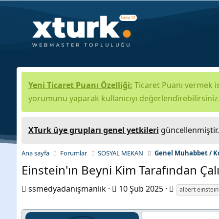
Yeni Ticaret Puanı Özelliği:
Ticaret Puanı vermek is
yorumunu yaparak kullanıcıyı değerlendirebilirsiniz
XTurk üye grupları genel yetkileri
güncellenmiştir
Ana sayfa
Forumlar
SOSYAL MEKAN
Genel Muhabbet / K
Einstein'ın Beyni Kim Tarafından Çal
K
B
E
ssmedyadanışmanlık
10 Şub 2025
albert einstein
o
a
t
n
ş
i