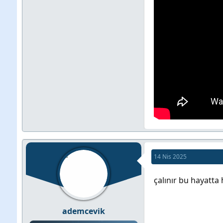
14 Nis 2025
çalınır bu hayatta 
ademcevik