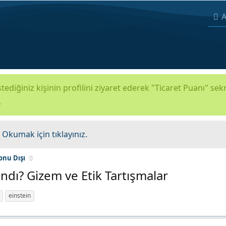
A
tediğiniz kişinin profilini ziyaret ederek "Ticaret Puanı" se
.
.
Okumak için tıklayınız.
onu Dışı
ındı? Gizem ve Etik Tartışmalar
einstein