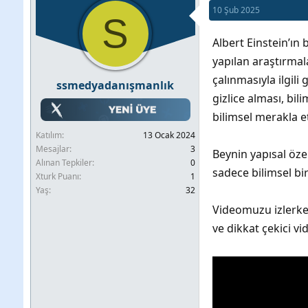
10 Şub 2025
b
l
k
S
u
a
e
Albert Einstein’ın
y
n
t
yapılan araştırmala
u
g
l
çalınmasıyla ilgili
ssmedyadanışmanlık
b
ı
e
gizlice alması, bil
a
ç
r
bilimsel merakla e
ş
t
Katılım
13 Ocak 2024
l
a
Mesajlar
3
Beynin yapısal özel
a
r
Alınan Tepkiler
0
sadece bilimsel bi
Xturk Puanı
1
t
i
Yaş
32
a
h
Videomuzu izlerken
n
i
ve dikkat çekici v