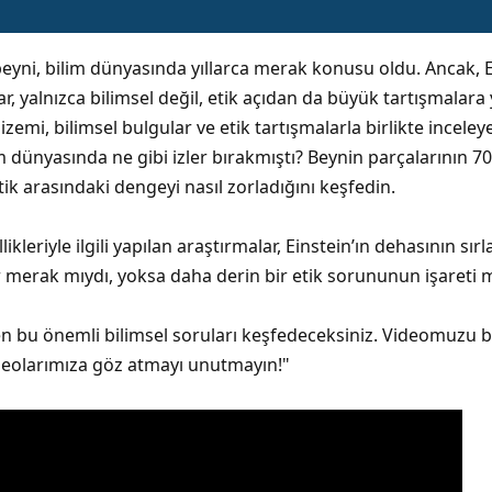
 beyni, bilim dünyasında yıllarca merak konusu oldu. Ancak, E
r, yalnızca bilimsel değil, etik açıdan da büyük tartışmalara 
 gizemi, bilimsel bulgular ve etik tartışmalarla birlikte incel
im dünyasında ne gibi izler bırakmıştı? Beynin parçalarının 70
tik arasındaki dengeyi nasıl zorladığını keşfedin.
likleriyle ilgili yapılan araştırmalar, Einstein’ın dehasının sı
r merak mıydı, yoksa daha derin bir etik sorununun işareti m
 bu önemli bilimsel soruları keşfedeceksiniz. Videomuzu be
ideolarımıza göz atmayı unutmayın!"