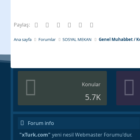
Facebook
Twitter
Pinterest
Tumblr
WhatsApp
E-posta
Paylaş:
Ana sayfa
Forumlar
SOSYAL MEKAN
Genel Muhabbet / K
Konular
5.7K
Forum info
"xTurk.com"
yeni nesil Webmaster Forumu'dur.