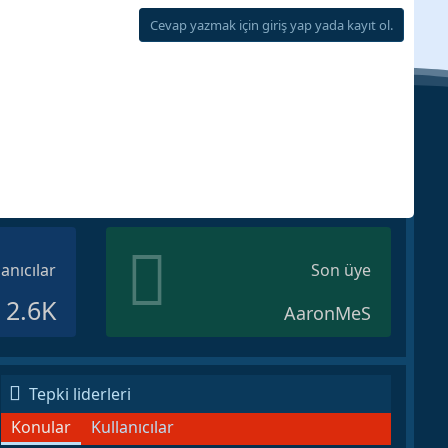
Cevap yazmak için giriş yap yada kayıt ol.
lanıcılar
Son üye
2.6K
AaronMeS
Tepki liderleri
Konular
Kullanıcılar