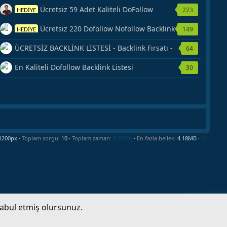
Ücretsiz 59 Adet Kaliteli DoFollow
223
HEDİYE
Backlink Kaynağı Veriyorum.
Ücretsiz 220 Dofollow Nofollow Backlink
149
HEDİYE
Veriyorum
ÜCRETSİZ BACKLİNK LİSTESİ - Backlink Fırsatı -
64
Hemen Yetiş!
En Kaliteli Dofollow Backlink Listesi
30
Toplam sorgu
10
Toplam zaman
0.0799s
En fazla bellek
4.18MB
kabul etmiş olursunuz.