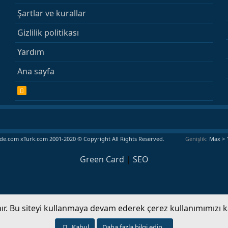
Şartlar ve kurallar
Gizlilik politikası
Yardım
Ana sayfa
R
S
S
e.com xTurk.com 2001-2020 © Copyright All Rights Reserved.
Genişlik
Green Card
|
SEO
anır. Bu siteyi kullanmaya devam ederek çerez kullanımımızı 
Kabul
Daha fazla bilgi edin…