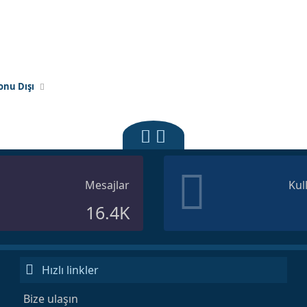
onu Dışı
Mesajlar
Kul
16.4K
Hızlı linkler
Bize ulaşın