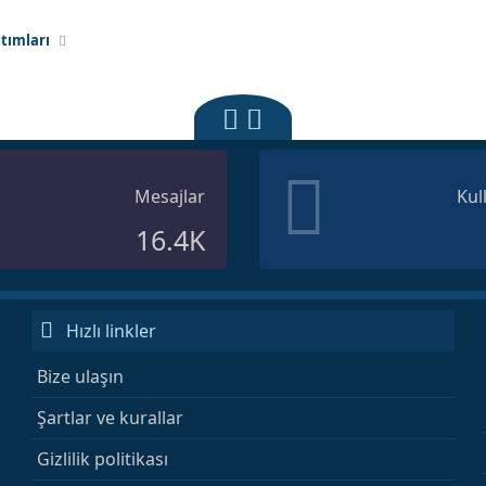
ıtımları
Mesajlar
Kul
16.4K
Hızlı linkler
Bize ulaşın
Şartlar ve kurallar
Gizlilik politikası