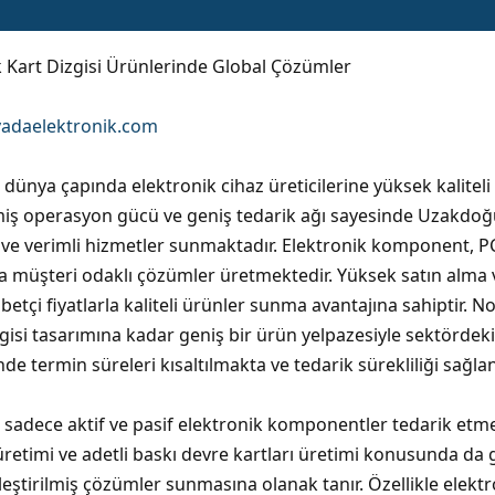
ik Kart Dizgisi Ürünlerinde Global Çözümler
adaelektronik.com
dünya çapında elektronik cihaz üreticilerine yüksek kaliteli
şmiş operasyon gücü ve geniş tedarik ağı sayesinde Uzakdo
ı ve verimli hizmetler sunmaktadır. Elektronik komponent, PCB
rda müşteri odaklı çözümler üretmektedir. Yüksek satın alma 
betçi fiyatlarla kaliteli ürünler sunma avantajına sahiptir.
zgisi tasarımına kadar geniş bir ürün yelpazesiyle sektördeki
de termin süreleri kısaltılmakta ve tedarik sürekliliği sağla
 sadece aktif ve pasif elektronik komponentler tedarik et
etimi ve adetli baskı devre kartları üretimi konusunda da güçl
leştirilmiş çözümler sunmasına olanak tanır. Özellikle elekt