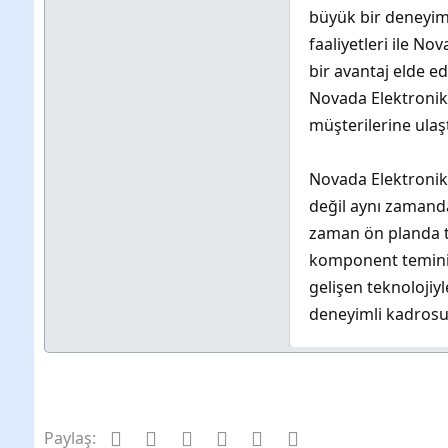
büyük bir deneyime
faaliyetleri ile N
bir avantaj elde e
Novada Elektronik g
müşterilerine ulaş
Novada Elektronik 
değil aynı zamanda
zaman ön planda t
komponent temini v
gelişen teknolojiy
deneyimli kadrosu
Facebook
Twitter
Pinterest
Tumblr
WhatsApp
E-posta
Paylaş: