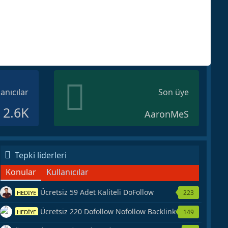
lanıcılar
Son üye
2.6K
AaronMeS
Tepki liderleri
Konular
Kullanıcılar
Ücretsiz 59 Adet Kaliteli DoFollow
223
HEDİYE
Backlink Kaynağı Veriyorum.
Ücretsiz 220 Dofollow Nofollow Backlink
149
HEDİYE
Veriyorum