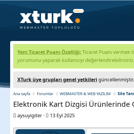
Yeni Ticaret Puanı Özelliği:
Ticaret Puanı vermek is
yorumunu yaparak kullanıcıyı değerlendirebilirsiniz
XTurk üye grupları genel yetkileri
güncellenmiştir
Ana sayfa
Forumlar
WEBMASTER & WEB YAZILIM
Site Tan
Elektronik Kart Dizgisi Ürünlerinde
K
B
aysuyigiter
13 Eyl 2025
o
a
n
ş