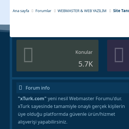
Ana sayfa
Forumlar
WEBMASTER & WEB YAZILIM
Site Tan
Konular
5.7K
Forum info
"xTurk.com"
yeni nesil Webmaster Forumu'dur.
xTurk sayesinde tamamiyle onaylı gerçek kişilerin
üye olduğu platformda güvenle ürün/hizmet
alışverişi yapabilirsiniz.