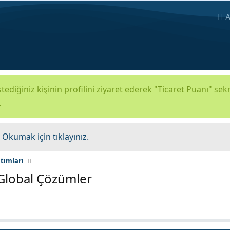
A
tediğiniz kişinin profilini ziyaret ederek "Ticaret Puanı" se
.
.
Okumak için tıklayınız.
ıtımları
 Global Çözümler