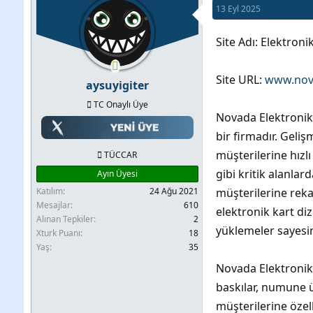
13 Eyl 2025
b
l
u
a
Site Adı: Elektron
y
n
u
g
Site URL:
www.nov
aysuyigiter
b
ı
TC Onaylı Üye
a
ç
Novada Elektronik 
ş
t
bir firmadır. Geli
l
a
müşterilerine hızl
TÜCCAR
a
r
gibi kritik alanla
Ayın Üyesi
t
i
Katılım
24 Ağu 2021
müşterilerine reka
a
h
Mesajlar
610
elektronik kart di
n
i
Alınan Tepkiler
2
yüklemeler sayesin
Xturk Puanı
18
Yaş
35
Novada Elektronik
baskılar, numune ür
müşterilerine özel