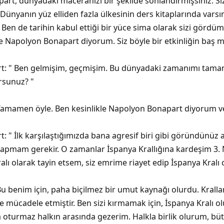
t, dünyadaki maceranızı bir şekilde sonlandırmışsınız. Sizin 
 Dünyanın yüz elliden fazla ülkesinin ders kitaplarında vars
. Ben de tarihin kabul ettiği bir yüce sima olarak sizi gördüm
 Napolyon Bonapart diyorum. Siz böyle bir etkinliğin baş m
t: " Ben gelmişim, geçmişim. Bu dünyadaki zamanımı tama
rsunuz? "
 Tamamen öyle. Ben kesinlikle Napolyon Bonapart diyorum ve b
: " İlk karşılaştığımızda bana agresif biri gibi göründünü
t yapmam gerekir. O zamanlar İspanya Krallığına kardeşim 3
ralı olarak tayin etsem, siz emrime riayet edip İspanya Kral
 Bu benim için, paha biçilmez bir umut kaynağı olurdu. Kralla
le mücadele etmiştir. Ben sizi kırmamak için, İspanya Kralı ol
a oturmaz halkın arasında gezerim. Halkla birlik olurum, büt