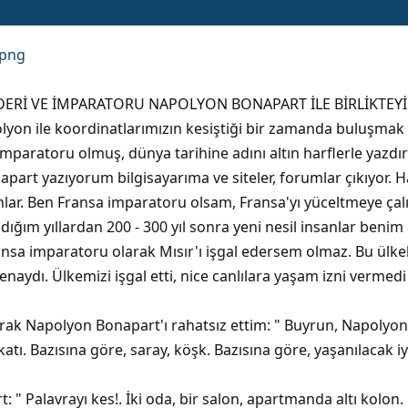
İDERİ VE İMPARATORU NAPOLYON BONAPART İLE BİRLİKTEY
lyon ile koordinatlarımızın kesiştiği bir zamanda buluşma
mparatoru olmuş, dünya tarihine adını altın harflerle yazdı
rt yazıyorum bilgisayarıma ve siteler, forumlar çıkıyor. Haya
nlar. Ben Fransa imparatoru olsam, Fransa'yı yüceltmeye çal
ığım yıllardan 200 - 300 yıl sonra yeni nesil insanlar benim 
nsa imparatoru olarak Mısır'ı işgal edersem olmaz. Bu ülkeler
fenaydı. Ülkemizi işgal etti, nice canlılara yaşam izni verme
ak Napolyon Bonapart'ı rahatsız ettim: " Buyrun, Napolyon 
atı. Bazısına göre, saray, köşk. Bazısına göre, yaşanılacak iy
 " Palavrayı kes!. İki oda, bir salon, apartmanda altı kolon