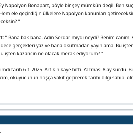
" Ey Napolyon Bonapart, böyle bir şey mümkün değil. Ben suçlu
 Hem ele geçirdiğin ülkelere Napolyon kanunları getirecek
ceksin? "
: " Bana bak bana. Adın Serdar mıydı neydi? Benim canımı 
sadece gerçekleri yaz ve bana okutmadan yayınlama. Bu işt
bu işten kazancın ne olacak merak ediyorum? "
 Şimdi tarih 6-1-2025. Artık hikaye bitti. Yazması 8 ay sürd
ım, okuyucunun hoşça vakit geçirerek tarihi bilgi sahibi olm