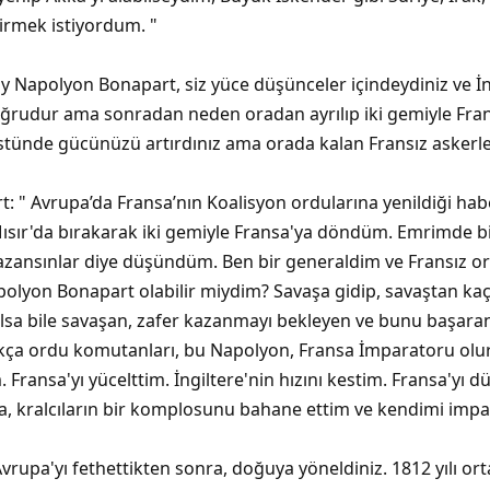
çirmek istiyordum. "
 Ey Napolyon Bonapart, siz yüce düşünceler içindeydiniz ve İn
ğrudur ama sonradan neden oradan ayrılıp iki gemiyle Frans
tünde gücünüzü artırdınız ama orada kalan Fransız askerler
 " Avrupa’da Fransa’nın Koalisyon ordularına yenildiği habe
ır'da bırakarak iki gemiyle Fransa'ya döndüm. Emrimde bir 
kazansınlar diye düşündüm. Ben bir generaldim ve Fransız or
olyon Bonapart olabilir miydim? Savaşa gidip, savaştan kaç
lsa bile savaşan, zafer kazanmayı bekleyen ve bunu başara
kça ordu komutanları, bu Napolyon, Fransa İmparatoru olur,
Fransa'yı yücelttim. İngiltere'nin hızını kestim. Fransa'yı d
da, kralcıların bir komplosunu bahane ettim ve kendimi impar
Avrupa'yı fethettikten sonra, doğuya yöneldiniz. 1812 yılı or