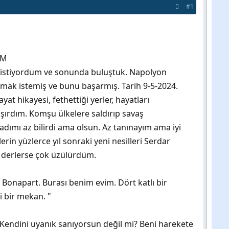
#1
İM
k istiyordum ve sonunda buluştuk. Napolyon
rmak istemiş ve bunu başarmış. Tarih 9-5-2024.
t hikayesi, fethettiği yerler, hayatları
ışırdım. Komşu ülkelere saldırıp savaş
adımı az bilirdi ama olsun. Az tanınayım ama iyi
in yüzlerce yıl sonraki yeni nesilleri Serdar
di derlerse çok üzülürdüm.
Bonapart. Burası benim evim. Dört katlı bir
i bir mekan. "
. Kendini uyanık sanıyorsun değil mi? Beni harekete