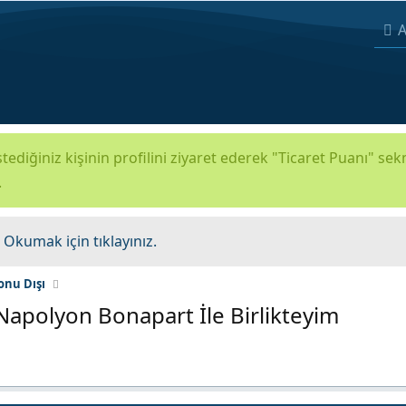
A
tediğiniz kişinin profilini ziyaret ederek "Ticaret Puanı" se
.
.
Okumak için tıklayınız.
onu Dışı
Napolyon Bonapart İle Birlikteyim