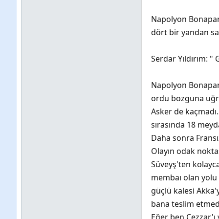
Napolyon Bonapart:
dört bir yandan sar
Serdar Yıldırım: "
Napolyon Bonapart:
ordu bozguna uğru
Asker de kaçmadı. 
sırasında 18 meyd
Daha sonra Fransız
Olayın odak nokta
Süveyş'ten kolayca 
membaı olan yolu 
güçlü kalesi Akka'
bana teslim etmedi
Eğer ben Cezzar'ı 