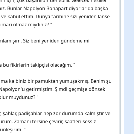
için, çok başarılıdır denebilir. Gelecek nesiller
ınız. Bunlar Napolyon Bonapart diyorlar da başka
 ve kabul ettim. Dünya tarihine sizi yeniden lanse
imarı olmaz mıydınız? "
mlamışım. Siz beni yeniden gündeme mi
u fikirlerin takipçisi olacağım. "
z ama kalbiniz bir pamuktan yumuşakmış. Benim şu
. Napolyon'u getirmiştim. Şimdi geçmişe dönsek
ı olur muydunuz? "
r, şahlar, padişahlar hep zor durumda kalmıştır ve
urum. Zamanı tersine çevirir, saatleri sessiz
ünleşirim. "