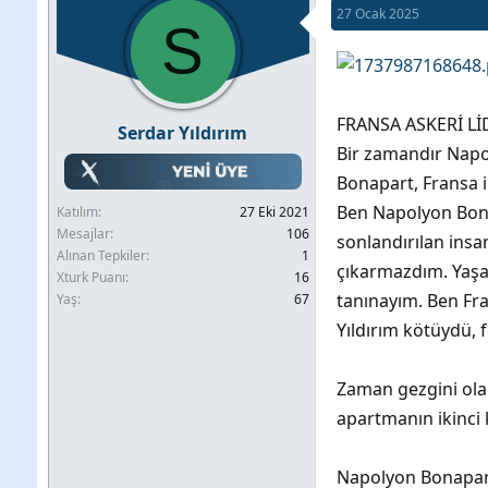
27 Ocak 2025
b
l
S
u
a
y
n
u
g
FRANSA ASKERİ L
Serdar Yıldırım
b
ı
Bir zamandır Napo
a
ç
Bonapart, Fransa i
ş
t
Ben Napolyon Bonapa
Katılım
27 Eki 2021
l
a
Mesajlar
106
sonlandırılan insa
a
r
Alınan Tepkiler
1
çıkarmazdım. Yaşad
Xturk Puanı
16
t
i
tanınayım. Ben Fra
Yaş
67
a
h
Yıldırım kötüydü, 
n
i
Zaman gezgini olar
apartmanın ikinci k
Napolyon Bonapart: