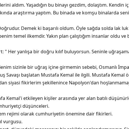
erini aldım. Yaşadığın bu binayı gezdim, dolaştım. Kendin i
nda araştırma yaptım. Bu binada ve komşu binalarda seni t
 Doğrudur. Demek ki başarılı oldum. Öyle sağda solda lak l
enim temel ilkemdir. Yakın plan çalıştığım insanlar oldu ve 
: " Her yanlışa bir doğru kılıf buluyorsun. Seninle uğraşa
 Benim sizinle bir uğraş içine girmemin sebebi, Osmanlı İm
uş Savaşı başlatan Mustafa Kemal ile ilgili. Mustafa Kemal öğ
an siyasi fikirlerim şekillenince Napolyon'dan hoşlanmamay
a Kemal'i etkileyen kişiler arasında yer alan batılı düşünür
huriyetçi düşünceleri.
 rejimi olarak cumhuriyetin önemine dair fikirleri.
kıl vurgusu.