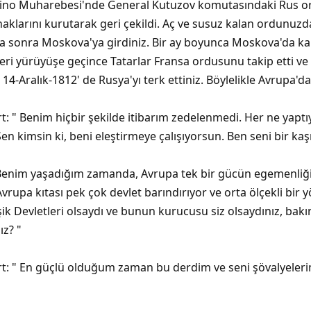
no Muharebesi'nde General Kutuzov komutasındaki Rus ordusu
aklarını kurutarak geri çekildi. Aç ve susuz kalan ordunuzd
fta sonra Moskova'ya girdiniz. Bir ay boyunca Moskova'da ka
eri yürüyüşe geçince Tatarlar Fransa ordusunu takip etti v
4-Aralık-1812' de Rusya'yı terk ettiniz. Böylelikle Avrupa'da 
: " Benim hiçbir şekilde itibarım zedelenmedi. Her ne yap
Sen kimsin ki, beni eleştirmeye çalışıyorsun. Ben seni bir ka
 Benim yaşadığım zamanda, Avrupa tek bir gücün egemenliği 
rupa kıtası pek çok devlet barındırıyor ve orta ölçekli bir 
ik Devletleri olsaydı ve bunun kurucusu siz olsaydınız, bakın
ız? "
 " En güçlü olduğum zaman bu derdim ve seni şövalyelerime 