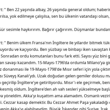
 " Ben 22 yaşında albay, 26 yaşında general oldum; haberin 
ılsa, yok edilmeye çalışılsa, sen bu ülkenin vatandaşı olsan,
 Gür sesimle haykırırım. Bağırır çağırırım. Düşmanlar bundan
 " Benim ülkem Fransa'nın İngiltere ile yıllardır bitmek tü
yordu ve kaçıyordu. Ben yüzbaşı ve binbaşı iken savaştan 
Sonradan ordu komutanları bunu fark etti. Sayısı yüz bini ge
an savaşı kazandım. 15-Mayıs-1796’da ordumla Milano’ya gi
 donanması ile 19-Mayıs-1798'de Mısır seferi için yola çıktı
sı Süveyş Kanalı'ydı. Uzak doğudan gelen gemiler dolusu m
geçirilip İngiltere'ye getiriliyordu. Mısır'ı ele geçirmek, ben
kesmiş oldum. İngiltere'den ah vah sesleri yükselmeye baş
ya yöneldim. Akka'yı kuşattım ama alamadım. Osmanlı veziri
. Cezzar kasap demektir. Bu Cezzar Ahmet Paşa yakaladığı d
yenip Akka'yı alabilseydim, Büyük İskender gibi Suriye, Irak