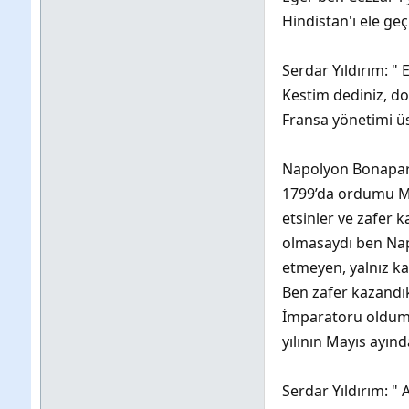
Hindistan'ı ele ge
Serdar Yıldırım: "
Kestim dediniz, do
Fransa yönetimi üs
Napolyon Bonapart:
1799’da ordumu Mıs
etsinler ve zafer 
olmasaydı ben Nap
etmeyen, yalnız ka
Ben zafer kazandı
İmparatoru oldum. 
yılının Mayıs ayın
Serdar Yıldırım: " 