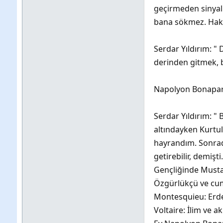
geçirmeden sinyall
bana sökmez. Hakkı
Serdar Yıldırım: "
derinden gitmek, b
Napolyon Bonapart
Serdar Yıldırım: "
altındayken Kurtul
hayrandım. Sonrad
getirebilir, demişti.
Gençliğinde Mustaf
Özgürlükçü ve cum
Montesquieu: Erdem
Voltaire: İlim ve a