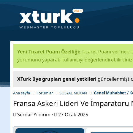
Yeni Ticaret Puanı Özelliği:
Ticaret Puanı vermek is
yorumunu yaparak kullanıcıyı değerlendirebilirsiniz
XTurk üye grupları genel yetkileri
güncellenmiştir
Ana sayfa
Forumlar
SOSYAL MEKAN
Genel Muhabbet / K
Fransa Askeri Lideri Ve İmparatoru 
K
B
Serdar Yıldırım
27 Ocak 2025
o
a
n
ş