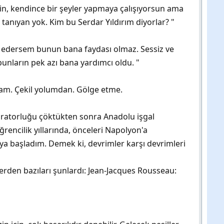
çin, kendince bir şeyler yapmaya çalışıyorsun ama
anıyan yok. Kim bu Serdar Yıldırım diyorlar? "
uk edersem bunun bana faydası olmaz. Sessiz ve
bunların pek azı bana yardımcı oldu. "
mam. Çekil yolumdan. Gölge etme.
paratorluğu çöktükten sonra Anadolu işgal
rencilik yıllarında, önceleri Napolyon'a
a başladım. Demek ki, devrimler karşı devrimleri
lerden bazıları şunlardı: Jean-Jacques Rousseau: