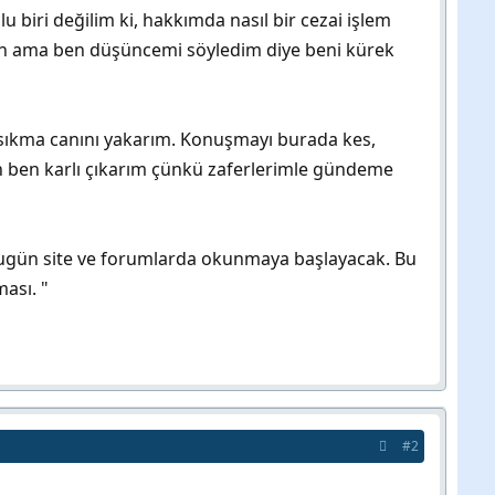
 biri değilim ki, hakkımda nasıl bir cezai işlem
sin ama ben düşüncemi söyledim diye beni kürek
sıkma canını yakarım. Konuşmayı burada kes,
en ben karlı çıkarım çünkü zaferlerimle gündeme
ü. Bugün site ve forumlarda okunmaya başlayacak. Bu
ası. "
#2