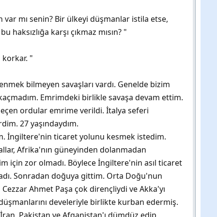
var mı senin? Bir ülkeyi düşmanlar istila etse,
 bu haksızlığa karşı çıkmaz mısın? "
 korkar. "
kenmek bilmeyen savaşları vardı. Genelde bizim
kaçmadım. Emrimdeki birlikle savaşa devam ettim.
çen ordular emrime verildi. İtalya seferi
rdim. 27 yaşındaydım.
m. İngiltere'nin ticaret yolunu kesmek istedim.
allar, Afrika'nın güneyinden dolanmadan
im için zor olmadı. Böylece İngiltere'nin asıl ticaret
ladı. Sonradan doğuya gittim. Orta Doğu'nun
 Cezzar Ahmet Paşa çok dirençliydi ve Akka'yı
üşmanlarını develeriyle birlikte kurban edermiş.
, İran, Pakistan ve Afganistan'ı dümdüz edip