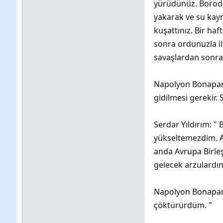
yürüdünüz. Borodi
yakarak ve su kayn
kuşattınız. Bir ha
sonra ordunuzla il
savaşlardan sonra 1
Napolyon Bonapart
gidilmesi gerekir. 
Serdar Yıldırım: "
yükseltemezdim. Av
anda Avrupa Birleş
gelecek arzulardın
Napolyon Bonapart:
çöktürürdüm. "