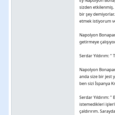
Ey Napolyon Bonapar
sizden etkilenmiş.
bir şey demiyorlar
etmek istiyorum ve
Napolyon Bonapar
getirmeye çalışıyo
Serdar Yıldırım: "
Napolyon Bonapart
anda size bir jes
ben sizi İspanya K
Serdar Yıldırım: "
istemedikleri işler
çaldırırım. Sarayd