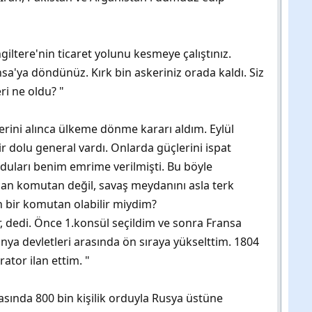
giltere'nin ticaret yolunu kesmeye çalıştınız.
a'ya döndünüz. Kırk bin askeriniz orada kaldı. Siz
i ne oldu? "
rini alınca ülkeme dönme kararı aldım. Eylül
dolu general vardı. Onlarda güçlerini ispat
duları benim emrime verilmişti. Bu böyle
an komutan değil, savaş meydanını asla terk
n bir komutan olabilir miydim?
 dedi. Önce 1.konsül seçildim ve sonra Fransa
ünya devletleri arasında ön sıraya yükselttim. 1804
ator ilan ettim. "
tasında 800 bin kişilik orduyla Rusya üstüne