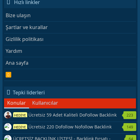
Hızlı linkler
Bize ulaşın
Şartlar ve kurallar
Gizlilik politikası
Yardım
Ana sayfa
R
S
S
Tepki liderleri
Konular
Kullanıcılar
Ücretsiz 59 Adet Kaliteli DoFollow Backlink
223
HEDİYE
Kaynağı Veriyorum.
Ücretsiz 220 Dofollow Nofollow Backlink
149
HEDİYE
Veriyorum
ÜCRETSİZ BACKLİNK LİSTESİ - Backlink Fırsatı -
64