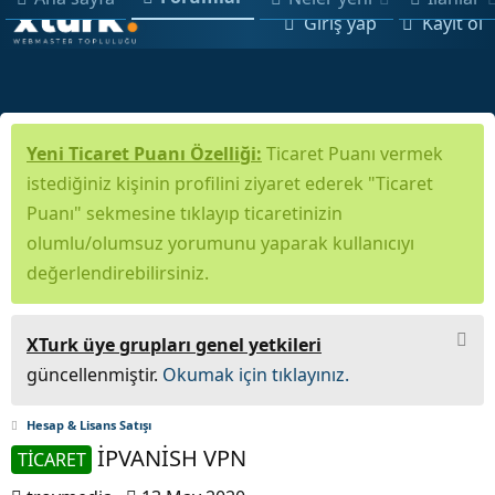
Giriş yap
Kayıt ol
Yeni Ticaret Puanı Özelliği:
Ticaret Puanı vermek
istediğiniz kişinin profilini ziyaret ederek "Ticaret
Puanı" sekmesine tıklayıp ticaretinizin
olumlu/olumsuz yorumunu yaparak kullanıcıyı
değerlendirebilirsiniz.
XTurk üye grupları genel yetkileri
güncellenmiştir.
Okumak için tıklayınız.
Hesap & Lisans Satışı
İPVANİSH VPN
TİCARET