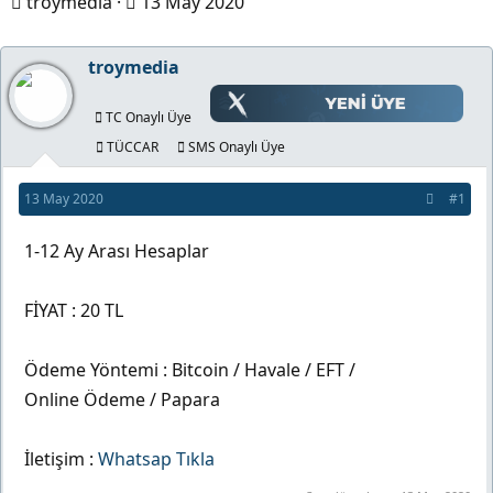
K
B
troymedia
13 May 2020
o
a
n
ş
troymedia
b
l
u
a
TC Onaylı Üye
y
n
TÜCCAR
SMS Onaylı Üye
u
g
13 May 2020
#1
b
ı
a
ç
1-12 Ay Arası Hesaplar
ş
t
l
a
FİYAT : 20 TL
a
r
t
i
Ödeme Yöntemi : Bitcoin / Havale / EFT /
a
h
Online Ödeme / Papara
n
i
İletişim :
Whatsap Tıkla