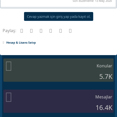
Son düzenleme:
13 May 2020
Cevap yazmak için giriş yap yada kayıt ol.
Facebook
Twitter
Pinterest
Tumblr
WhatsApp
E-posta
Paylaş:
Hesap & Lisans Satışı
Konular
5.7K
Mesajlar
16.4K