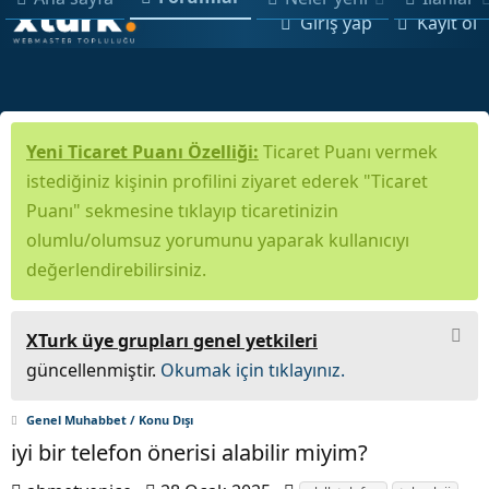
Giriş yap
Kayıt ol
Yeni Ticaret Puanı Özelliği:
Ticaret Puanı vermek
istediğiniz kişinin profilini ziyaret ederek "Ticaret
Puanı" sekmesine tıklayıp ticaretinizin
olumlu/olumsuz yorumunu yaparak kullanıcıyı
değerlendirebilirsiniz.
XTurk üye grupları genel yetkileri
güncellenmiştir.
Okumak için tıklayınız.
Genel Muhabbet / Konu Dışı
iyi bir telefon önerisi alabilir miyim?