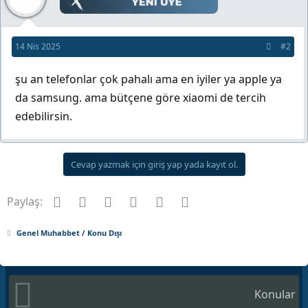
14 Nis 2025
#2
şu an telefonlar çok pahalı ama en iyiler ya apple ya
da samsung. ama bütçene göre xiaomi de tercih
edebilirsin.
Cevap yazmak için giriş yap yada kayıt ol.
Facebook
Twitter
Pinterest
Tumblr
WhatsApp
E-posta
Paylaş:
Genel Muhabbet / Konu Dışı
Konular