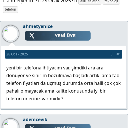
K
B
E
ahmetyenice
28 Ocak 2025
akıllı telefon
teknoloji
o
a
t
telefon
n
ş
i
b
l
k
ahmetyenice
u
a
e
y
n
t
u
g
l
b
ı
e
28 Ocak 2025
#1
a
ç
r
yeni bir telefona ihtiyacım var. şimdiki ara ara
ş
t
donuyor ve sinirim bozulmaya başladı artık. ama tabi
l
a
telefon fiyatları da uçmuş durumda orta halli çok çok
a
r
pahalı olmayacak ama kalite konusunda iyi bir
t
i
telefon öneriniz var mıdır?
a
h
n
i
ademcevik