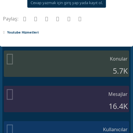
Cevap yazmak için giriş yap yada kayıt ol.
Facebook
Twitter
Pinterest
Tumblr
WhatsApp
E-posta
Paylaş:
Youtube Hizmetleri
Konular
5.7K
Mesajlar
16.4K
Kullanıcılar