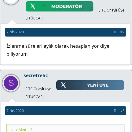
TC Onaylı Üye
TÜCCAR
7 Nis 2020
#2
İzlenme süreleri aylık olarak hesaplanıyor diye
biliyorum
secretrelic
S
TC Onaylı Üye
TÜCCAR
7 Nis 2020
#3
vip' Alıntı: