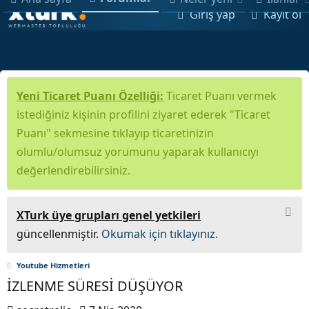
Giriş yap
Kayıt ol
Yeni Ticaret Puanı Özelliği:
Ticaret Puanı vermek
istediğiniz kişinin profilini ziyaret ederek "Ticaret
Puanı" sekmesine tıklayıp ticaretinizin
olumlu/olumsuz yorumunu yaparak kullanıcıyı
değerlendirebilirsiniz.
XTurk üye grupları genel yetkileri
güncellenmiştir.
Okumak için tıklayınız.
Youtube Hizmetleri
İZLENME SÜRESİ DÜŞÜYOR