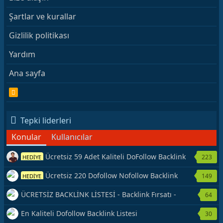
Şartlar ve kurallar
Gizlilik politikası
Yardım
Ana sayfa
R
S
S
Tepki liderleri
Konular
Kullanıcılar
Ücretsiz 59 Adet Kaliteli DoFollow Backlink
223
HEDİYE
Kaynağı Veriyorum.
Ücretsiz 220 Dofollow Nofollow Backlink
149
HEDİYE
Veriyorum
ÜCRETSİZ BACKLİNK LİSTESİ - Backlink Fırsatı -
64
Hemen Yetiş!
En Kaliteli Dofollow Backlink Listesi
30