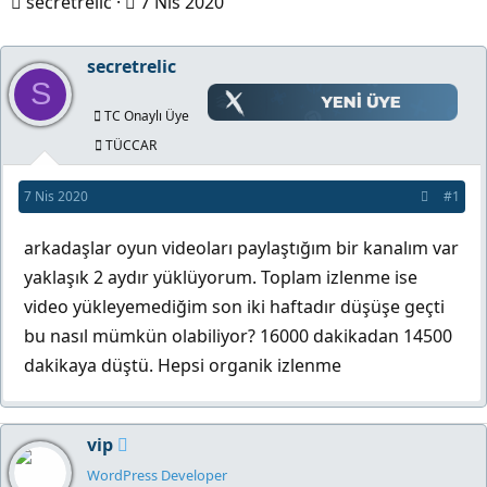
K
B
secretrelic
7 Nis 2020
o
a
n
ş
secretrelic
S
b
l
u
a
TC Onaylı Üye
y
n
TÜCCAR
u
g
7 Nis 2020
#1
b
ı
a
ç
arkadaşlar oyun videoları paylaştığım bir kanalım var
ş
t
yaklaşık 2 aydır yüklüyorum. Toplam izlenme ise
l
a
video yükleyemediğim son iki haftadır düşüşe geçti
a
r
bu nasıl mümkün olabiliyor? 16000 dakikadan 14500
t
i
dakikaya düştü. Hepsi organik izlenme
a
h
n
i
vip
WordPress Developer