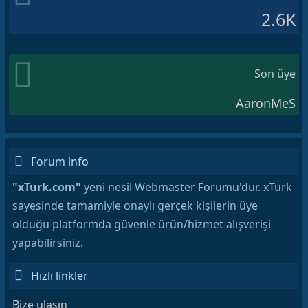
2.6K
Son üye
AaronMeS
Forum info
"xTurk.com"
yeni nesil Webmaster Forumu'dur. xTurk
sayesinde tamamiyle onaylı gerçek kişilerin üye
olduğu platformda güvenle ürün/hizmet alışverişi
yapabilirsiniz.
Hızlı linkler
Bize ulaşın