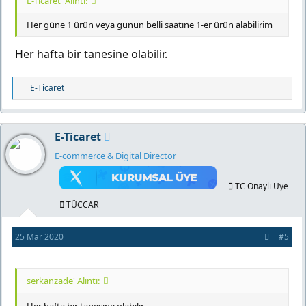
E-Ticaret' Alıntı:
Her güne 1 ürün veya gunun belli saatıne 1-er ürün alabilirim
Her hafta bir tanesine olabilir.
T
E-Ticaret
e
p
k
E-Ticaret
i
l
E-commerce & Digital Director
e
r
TC Onaylı Üye
:
TÜCCAR
25 Mar 2020
#5
serkanzade' Alıntı: