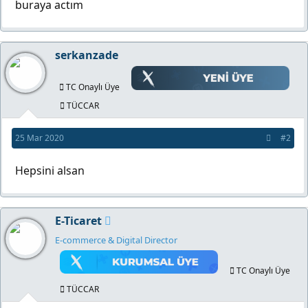
buraya actım
serkanzade
TC Onaylı Üye
TÜCCAR
25 Mar 2020
#2
Hepsini alsan
E-Ticaret
E-commerce & Digital Director
TC Onaylı Üye
TÜCCAR