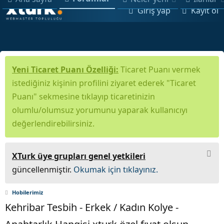
Giriş yap
Kayıt ol
Yeni Ticaret Puanı Özelliği:
Ticaret Puanı vermek
istediğiniz kişinin profilini ziyaret ederek "Ticaret
Puanı" sekmesine tıklayıp ticaretinizin
olumlu/olumsuz yorumunu yaparak kullanıcıyı
değerlendirebilirsiniz.
XTurk üye grupları genel yetkileri
güncellenmiştir.
Okumak için tıklayınız.
Hobilerimiz
Kehribar Tesbih - Erkek / Kadın Kolye -