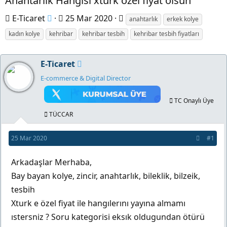
Anahtarlık Hangisi xturk özel fıyat olsun
K
B
E
E-Ticaret
25 Mar 2020
anahtarlık
erkek kolye
o
a
t
kadın kolye
kehribar
kehribar tesbih
kehribar tesbih fiyatları
n
ş
i
b
l
k
E-Ticaret
u
a
e
E-commerce & Digital Director
y
n
t
u
g
l
TC Onaylı Üye
b
ı
e
TÜCCAR
a
ç
r
25 Mar 2020
#1
ş
t
l
a
Arkadaşlar Merhaba,
a
r
Bay bayan kolye, zincir, anahtarlık, bileklik, bilzeik,
t
i
tesbih
a
h
Xturk e özel fiyat ile hangılerını yayına almamı
n
i
ıstersniz ? Soru kategorisi eksık oldugundan ötürü