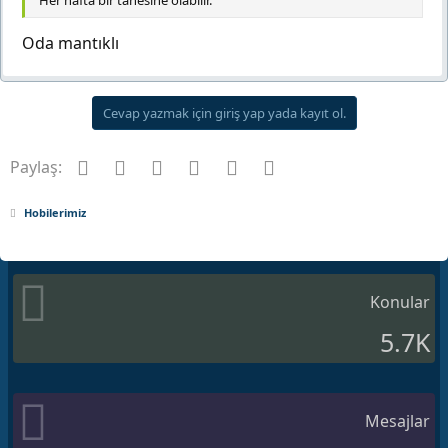
Her hafta bir tanesine olabilir.
Oda mantıklı
Cevap yazmak için giriş yap yada kayıt ol.
Facebook
Twitter
Pinterest
Tumblr
WhatsApp
E-posta
Paylaş:
Hobilerimiz
Konular
5.7K
Mesajlar