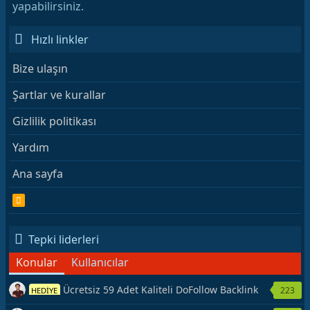
yapabilirsiniz.
Hızlı linkler
Bize ulaşın
Şartlar ve kurallar
Gizlilik politikası
Yardım
Ana sayfa
R
S
S
Tepki liderleri
Konular
Kullanıcılar
Ücretsiz 59 Adet Kaliteli DoFollow Backlink
223
HEDİYE
Kaynağı Veriyorum.