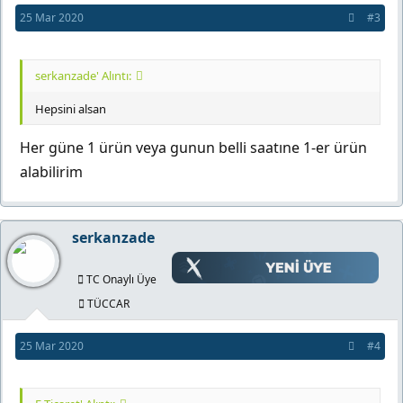
25 Mar 2020
#3
serkanzade' Alıntı:
Hepsini alsan
Her güne 1 ürün veya gunun belli saatıne 1-er ürün
alabilirim
serkanzade
TC Onaylı Üye
TÜCCAR
25 Mar 2020
#4