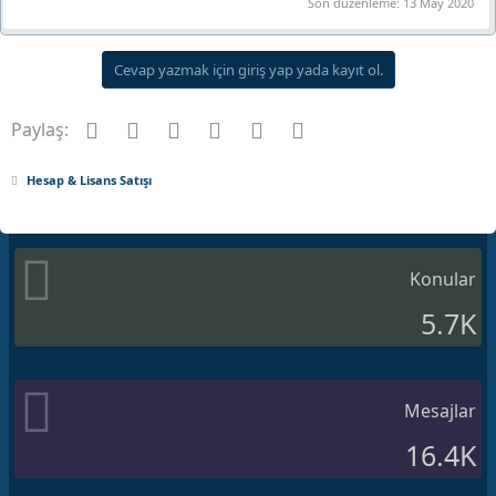
Son düzenleme:
13 May 2020
Cevap yazmak için giriş yap yada kayıt ol.
Facebook
Twitter
Pinterest
Tumblr
WhatsApp
E-posta
Paylaş:
Hesap & Lisans Satışı
Konular
5.7K
Mesajlar
16.4K