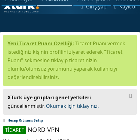
Giriş yap
Kayıt ol
Yeni Ticaret Puanı Özelliği:
Ticaret Puanı vermek
istediğiniz kişinin profilini ziyaret ederek "Ticaret
Puanı" sekmesine tıklayıp ticaretinizin
olumlu/olumsuz yorumunu yaparak kullanıcıyı
değerlendirebilirsiniz.
XTurk üye grupları genel yetkileri
güncellenmiştir.
Okumak için tıklayınız.
Hesap & Lisans Satışı
NORD VPN
TİCARET