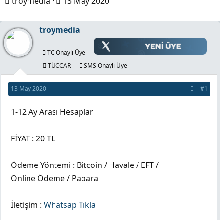
K
B
troymedia
13 May 2020
o
a
n
ş
troymedia
b
l
u
a
TC Onaylı Üye
y
n
TÜCCAR
SMS Onaylı Üye
u
g
13 May 2020
#1
b
ı
a
ç
1-12 Ay Arası Hesaplar
ş
t
l
a
FİYAT : 20 TL
a
r
t
i
Ödeme Yöntemi : Bitcoin / Havale / EFT /
a
h
Online Ödeme / Papara
n
i
İletişim :
Whatsap Tıkla