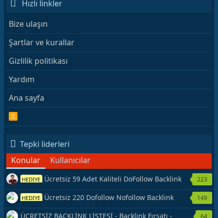
Hızlı linkler
Bize ulaşın
Şartlar ve kurallar
Gizlilik politikası
Yardım
Ana sayfa
R
S
S
Tepki liderleri
Konular
Kullanıcılar
Ücretsiz 59 Adet Kaliteli DoFollow Backlink
223
HEDİYE
Kaynağı Veriyorum.
Ücretsiz 220 Dofollow Nofollow Backlink
149
HEDİYE
Veriyorum
ÜCRETSİZ BACKLİNK LİSTESİ - Backlink Fırsatı -
64