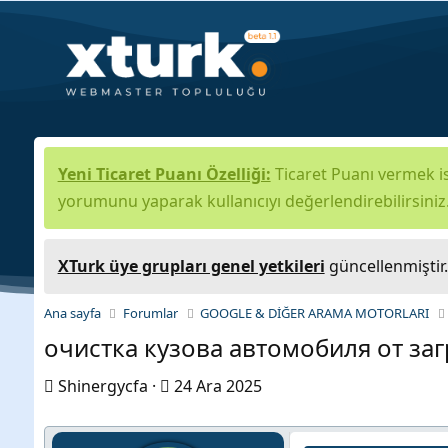
Yeni Ticaret Puanı Özelliği:
Ticaret Puanı vermek is
yorumunu yaparak kullanıcıyı değerlendirebilirsiniz
XTurk üye grupları genel yetkileri
güncellenmiştir
Ana sayfa
Forumlar
GOOGLE & DİĞER ARAMA MOTORLARI
очистка кузова автомобиля от за
K
B
Shinergycfa
24 Ara 2025
o
a
n
ş