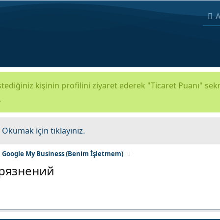
A
tediğiniz kişinin profilini ziyaret ederek "Ticaret Puanı" se
.
.
Okumak için tıklayınız.
Google My Business (Benim İşletmem)
грязнений