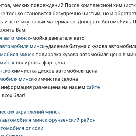
ентов, мелких повреждений.После комплексной химчис
не только становится безупречно чистым, но и обретает
ь и эстетику новых материалов. Доверьте Автомобиль 
ожить Вам:
я авто минск
–мойка двигателя авто
 автомобиля минск
-удаление битума с кузова автомобил
омобиля минск
-полировка кузова автомобиля цена в мин
 минск
-полировка фар цена
нске
-химчистка дисков автомобиля цена
омобиля минск
-химчистка салона
я информация размещена на нашем
сайте
 всех благ!
ческих вкраплений минск
а автомобиля минск фрунзенский район
втомобиля от соли