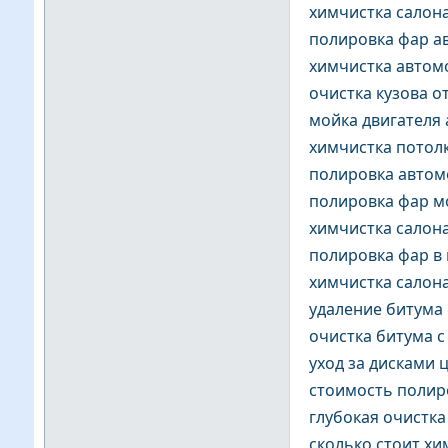
химчистка салон
полировка фар а
химчистка автом
очистка кузова о
мойка двигателя 
химчистка потол
полировка автом
полировка фар м
химчистка салон
полировка фар в
химчистка салона
удаление битума 
очистка битума с
уход за дисками 
стоимость полир
глубокая очистка
сколько стоит хи