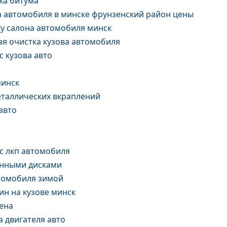
ка битума
а автомобиля в минске фрунзенский район цены
ку салона автомобиля минск
я очистка кузова автомобиля
с кузова авто
минск
еталлических вкраплений
авто
с лкп автомобиля
анными дисками
втомобиля зимой
ин на кузове минск
ена
 двигателя авто