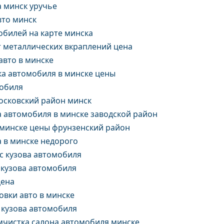
а минск уручье
вто минск
обилей на карте минска
т металлических вкраплений цена
авто в минске
ка автомобиля в минске цены
обиля
осковский район минск
а автомобиля в минске заводской район
 минске цены фрунзенский район
 в минске недорого
с кузова автомобиля
 кузова автомобиля
цена
овки авто в минске
 кузова автомобиля
мчистка салона автомобиля минске