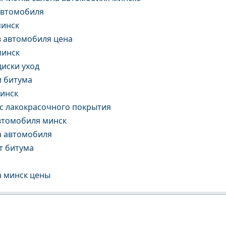
автомобиля
минск
в автомобиля цена
минск
иски уход
и битума
минск
 с лакокрасочного покрытия
автомобиля минск
а автомобиля
т битума
а минск цены