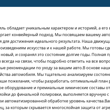
ь обладает уникальным характером и историей, а его 
ергает конвейерный подход. Мы посвящаем вашему авт
я для достижения идеального результата. Наша движуща
оизведениям искусства и к нашей работе. Мы готовы сд
к новый, и сохранял это состояние долгие годы. Полная
всегда на связи, чтобы подробно ответить на все вопро
ые рекомендации по уходу за вашим авто.В основе наш
йства автомобиля. Мы тщательно анализируем состояние
ваши пожелания, чтобы разработать оптимальный план 
е оборудование и премиальные химические составы от
мойки до финальной полировки, выполняется вручную с
и автоматизированной обработке уровень качества.Ва
ец, за которым скрывается многослойная защита от агр