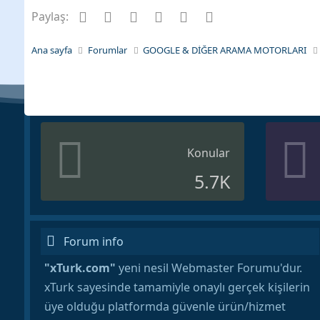
Facebook
Twitter
Pinterest
Tumblr
WhatsApp
E-posta
Paylaş:
Ana sayfa
Forumlar
GOOGLE & DİĞER ARAMA MOTORLARI
Konular
5.7K
Forum info
"xTurk.com"
yeni nesil Webmaster Forumu'dur.
xTurk sayesinde tamamiyle onaylı gerçek kişilerin
üye olduğu platformda güvenle ürün/hizmet