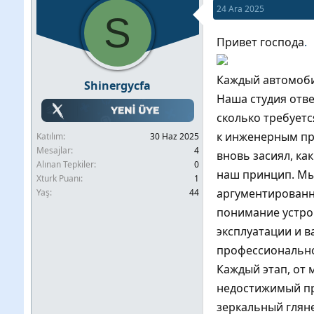
24 Ara 2025
b
l
S
u
a
Привет господа
.
y
n
u
g
Каждый автомобил
Shinergycfa
b
ı
Наша студия отв
a
ç
сколько требуетс
ş
t
к инженерным пр
Katılım
30 Haz 2025
l
a
Mesajlar
4
вновь засиял, ка
a
r
Alınan Tepkiler
0
наш принцип. Мы 
Xturk Puanı
1
t
i
аргументированн
Yaş
44
a
h
понимание устро
n
i
эксплуатации и 
профессионально
Каждый этап, от 
недостижимый пр
зеркальный глян