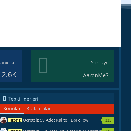
lanıcılar
Son üye
2.6K
AaronMeS
Tepki liderleri
Konular
Kullanıcılar
Ücretsiz 59 Adet Kaliteli DoFollow
223
HEDİYE
Backlink Kaynağı Veriyorum.