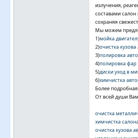
излучения, реаг
составами салон 
сохраняя свежест
Мы можем предл
1)
мойка двигател
2)
очистка кузова
3)
полировка авт
4)
полировка фар
5)
диски уход в ми
6)
химчистка авт
Более подробна
От всей души Вам
очистка металли
химчистка салон
очистка кузова а