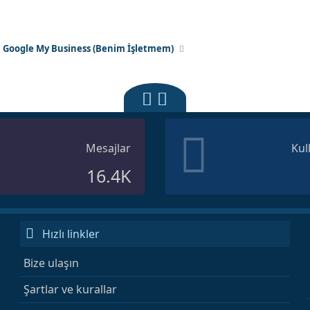
Google My Business (Benim İşletmem)
Mesajlar
Kul
16.4K
Hızlı linkler
Bize ulaşın
Şartlar ve kurallar