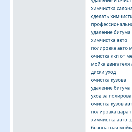
удаление и очист
химчистка салон
сделать химчист
профессиональна
удаление битума 
химчистка авто
полировка авто 
очистка лкп от м
мойка двигателя 
диски уход
очистка кузова
удаление битума 
уход за полиров
очистка кузов а
полировка царап
химчистка авто ц
безопасная мойка