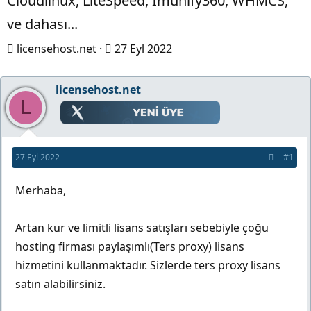
Cloudlinux, LiteSpeed, Imunify360, WHMCS,
ve dahası...
K
B
licensehost.net
27 Eyl 2022
o
a
n
ş
licensehost.net
L
b
l
u
a
y
n
27 Eyl 2022
#1
u
g
b
ı
Merhaba,
a
ç
ş
t
Artan kur ve limitli lisans satışları sebebiyle çoğu
l
a
hosting firması paylaşımlı(Ters proxy) lisans
a
r
hizmetini kullanmaktadır. Sizlerde ters proxy lisans
t
i
satın alabilirsiniz.
a
h
n
i