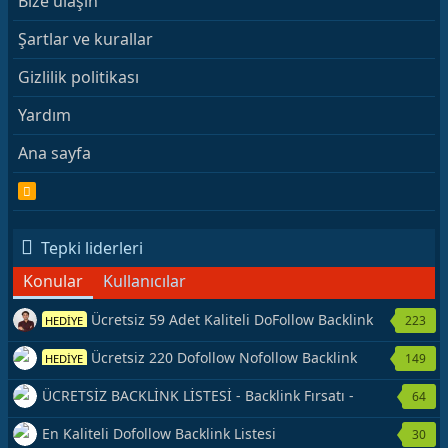
Bize ulaşın
Şartlar ve kurallar
Gizlilik politikası
Yardım
Ana sayfa
R
S
S
Tepki liderleri
Konular
Kullanıcılar
Ücretsiz 59 Adet Kaliteli DoFollow Backlink
223
HEDİYE
Kaynağı Veriyorum.
Ücretsiz 220 Dofollow Nofollow Backlink
149
HEDİYE
Veriyorum
ÜCRETSİZ BACKLİNK LİSTESİ - Backlink Fırsatı -
64
Hemen Yetiş!
En Kaliteli Dofollow Backlink Listesi
30