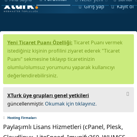
Giriş yap
Kayıt ol
Yeni Ticaret Puanı Özelliği:
Ticaret Puanı vermek
istediğiniz kişinin profilini ziyaret ederek "Ticaret
Puanı" sekmesine tıklayıp ticaretinizin
olumlu/olumsuz yorumunu yaparak kullanıcıyı
değerlendirebilirsiniz.
XTurk üye grupları genel yetkileri
güncellenmiştir.
Okumak için tıklayınız.
Hosting Firmaları
Paylaşımlı Lisans Hizmetleri (cPanel, Plesk,