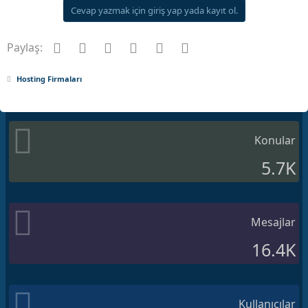
Cevap yazmak için giriş yap yada kayıt ol.
Facebook
Twitter
Pinterest
Tumblr
WhatsApp
E-posta
Paylaş:
Hosting Firmaları
Konular
5.7K
Mesajlar
16.4K
Kullanıcılar