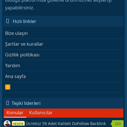
yapabilirsiniz.
Hızlı linkler
Bize ulaşın
Şartlar ve kurallar
Gizlilik politikası
Yardım
Ana sayfa
R
S
S
Tepki liderleri
Konular
Kullanıcılar
Ücretsiz 59 Adet Kaliteli DoFollow Backlink
223
HEDİYE