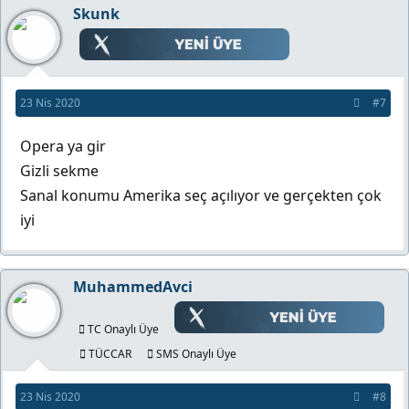
Skunk
23 Nis 2020
#7
Opera ya gir
Gizli sekme
Sanal konumu Amerika seç açılıyor ve gerçekten çok
iyi
MuhammedAvci
TC Onaylı Üye
TÜCCAR
SMS Onaylı Üye
23 Nis 2020
#8