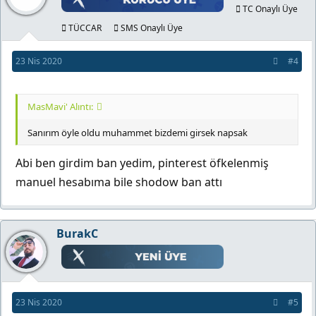
TC Onaylı Üye
TÜCCAR
SMS Onaylı Üye
23 Nis 2020
#4
MasMavi' Alıntı:
Sanırım öyle oldu muhammet bizdemi girsek napsak
Abi ben girdim ban yedim, pinterest öfkelenmiş
manuel hesabıma bile shodow ban attı
BurakC
23 Nis 2020
#5