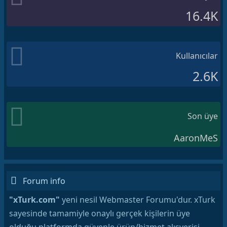
16.4K
Kullanıcılar
2.6K
Son üye
AaronMeS
Forum info
"xTurk.com"
yeni nesil Webmaster Forumu'dur. xTurk
sayesinde tamamiyle onaylı gerçek kişilerin üye
olduğu platformda güvenle ürün/hizmet alışverişi