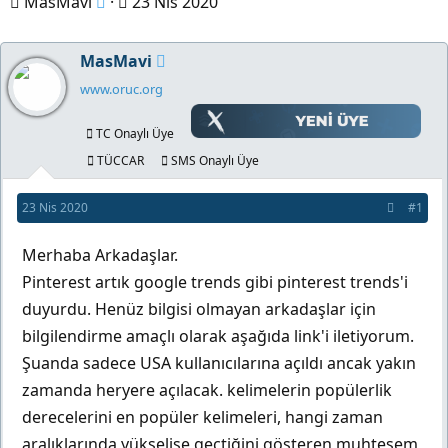
K
B
MasMavi
23 Nis 2020
o
a
n
ş
MasMavi
b
l
www.oruc.org
u
a
y
n
TC Onaylı Üye
u
g
TÜCCAR
SMS Onaylı Üye
b
ı
23 Nis 2020
#1
a
ç
ş
t
Merhaba Arkadaşlar.
l
a
Pinterest artık google trends gibi pinterest trends'i
a
r
duyurdu. Henüz bilgisi olmayan arkadaşlar için
t
i
bilgilendirme amaçlı olarak aşağıda link'i iletiyorum.
a
h
Şuanda sadece USA kullanıcılarına açıldı ancak yakın
n
i
zamanda heryere açılacak. kelimelerin popülerlik
derecelerini en popüler kelimeleri, hangi zaman
aralıklarında yükselişe geçtiğini gösteren muhteşem