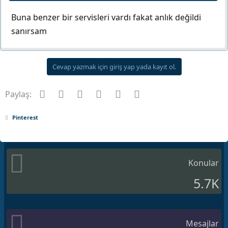
Buna benzer bir servisleri vardı fakat anlık değildi
sanırsam
Cevap yazmak için giriş yap yada kayıt ol.
Facebook
Twitter
Pinterest
Tumblr
WhatsApp
E-posta
Paylaş:
Pinterest
Konular
5.7K
Mesajlar