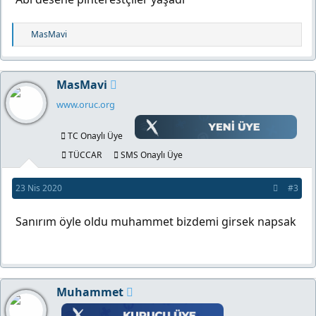
T
MasMavi
e
p
k
MasMavi
i
l
www.oruc.org
e
r
TC Onaylı Üye
:
TÜCCAR
SMS Onaylı Üye
23 Nis 2020
#3
Sanırım öyle oldu muhammet bizdemi girsek napsak
Muhammet