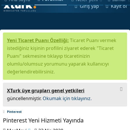
Giriş yap
Kayıt ol
Yeni Ticaret Puanı Özelliği:
Ticaret Puanı vermek
istediğiniz kişinin profilini ziyaret ederek "Ticaret
Puanı" sekmesine tıklayıp ticaretinizin
olumlu/olumsuz yorumunu yaparak kullanıcıyı
değerlendirebilirsiniz.
XTurk üye grupları genel yetkileri
güncellenmiştir.
Okumak için tıklayınız.
Pinterest
Pinterest Yeni Hizmeti Yayında