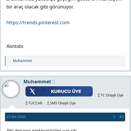
bir araç olacak gibi görünüyor.
https://trends.pinterest.com
Alıntıdır.
T
Muhammet
e
p
k
Muhammet
i
l
TC Onaylı Üye
e
r
TÜCCAR
SMS Onaylı Üye
:
23 Nis 2020
#2
Abi desene pinterestçiler yaşadı