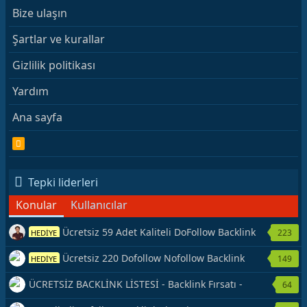
Bize ulaşın
Şartlar ve kurallar
Gizlilik politikası
Yardım
Ana sayfa
R
S
S
Tepki liderleri
Konular
Kullanıcılar
Ücretsiz 59 Adet Kaliteli DoFollow Backlink
223
HEDİYE
Kaynağı Veriyorum.
Ücretsiz 220 Dofollow Nofollow Backlink
149
HEDİYE
Veriyorum
ÜCRETSİZ BACKLİNK LİSTESİ - Backlink Fırsatı -
64
Hemen Yetiş!