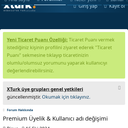
Giriş yap
Kayıt ol
Yeni Ticaret Puanı Özelliği:
Ticaret Puanı vermek
istediğiniz kişinin profilini ziyaret ederek "Ticaret
Puanı" sekmesine tıklayıp ticaretinizin
olumlu/olumsuz yorumunu yaparak kullanıcıyı
değerlendirebilirsiniz.
XTurk üye grupları genel yetkileri
güncellenmiştir.
Okumak için tıklayınız.
Forum Hakkında
Premium Üyelik & Kullanıcı adı değişimi