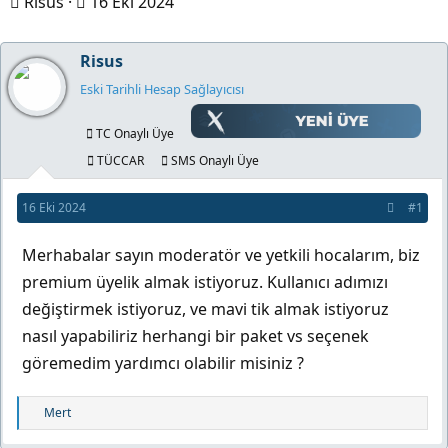
K
B
Risus
16 Eki 2024
o
a
n
ş
Risus
b
l
Eski Tarihli Hesap Sağlayıcısı
u
a
y
n
TC Onaylı Üye
u
g
TÜCCAR
SMS Onaylı Üye
b
ı
16 Eki 2024
#1
a
ç
ş
t
Merhabalar sayın moderatör ve yetkili hocalarım, biz
l
a
premium üyelik almak istiyoruz. Kullanıcı adımızı
a
r
değiştirmek istiyoruz, ve mavi tik almak istiyoruz
t
i
nasıl yapabiliriz herhangi bir paket vs seçenek
a
h
göremedim yardımcı olabilir misiniz ?
n
i
T
Mert
e