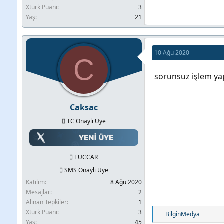
Xturk Puanı
3
Yaş
21
10 Ağu 2020
C
sorunsuz işlem ya
Caksac
TC Onaylı Üye
TÜCCAR
SMS Onaylı Üye
Katılım
8 Ağu 2020
Mesajlar
2
Alınan Tepkiler
1
Xturk Puanı
3
T
BilginMedya
Yaş
45
e