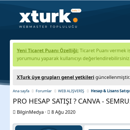
Yeni Ticaret Puanı Özelliği:
Ticaret Puanı vermek is
yorumunu yaparak kullanıcıyı değerlendirebilirsiniz
XTurk üye grupları genel yetkileri
güncellenmiştir
Ana sayfa
Forumlar
WEB ALIŞVERİŞ
Hesap & Lisans Satışı
PRO HESAP SATIŞI ? CANVA - SEMRUSH
K
B
BilginMedya
8 Ağu 2020
o
a
n
ş