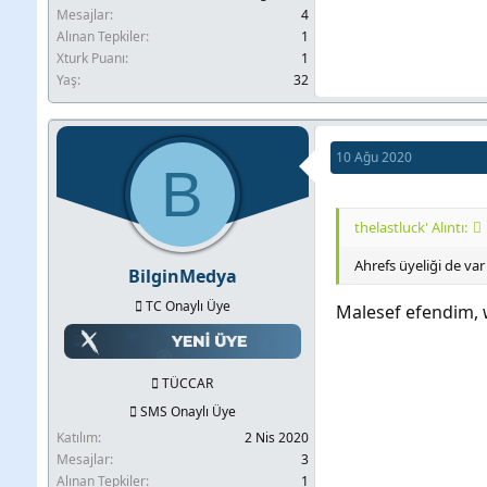
Mesajlar
4
Alınan Tepkiler
1
Xturk Puanı
1
Yaş
32
10 Ağu 2020
B
thelastluck' Alıntı:
Ahrefs üyeliği de va
BilginMedya
TC Onaylı Üye
Malesef efendim, w
TÜCCAR
SMS Onaylı Üye
Katılım
2 Nis 2020
Mesajlar
3
Alınan Tepkiler
1