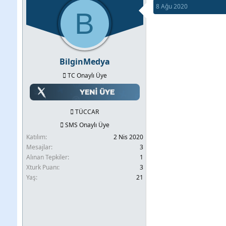
8 Ağu 2020
b
l
B
u
a
y
n
u
g
BilginMedya
b
ı
TC Onaylı Üye
a
ç
ş
t
l
a
TÜCCAR
a
r
SMS Onaylı Üye
t
i
Katılım
2 Nis 2020
a
h
Mesajlar
3
Alınan Tepkiler
1
n
i
Xturk Puanı
3
Yaş
21