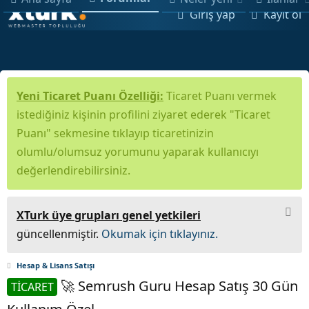
Giriş yap
Kayıt ol
Yeni Ticaret Puanı Özelliği:
Ticaret Puanı vermek
istediğiniz kişinin profilini ziyaret ederek "Ticaret
Puanı" sekmesine tıklayıp ticaretinizin
olumlu/olumsuz yorumunu yaparak kullanıcıyı
değerlendirebilirsiniz.
XTurk üye grupları genel yetkileri
güncellenmiştir.
Okumak için tıklayınız.
Hesap & Lisans Satışı
🚀 Semrush Guru Hesap Satış 30 Gün
TİCARET