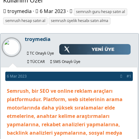
Kullanım Özel
K
B
E
troymedia
6 Mar 2023
semrush guru hesap satın al
o
a
t
semrush hesap satın al
semrush üyelik hesabı satın alma
n
ş
i
b
l
k
troymedia
u
a
e
y
n
t
TC Onaylı Üye
u
g
l
TÜCCAR
SMS Onaylı Üye
b
ı
e
6 Mar 2023
#1
a
ç
r
ş
t
Semrush, bir SEO ve online reklam araçları
l
a
platformudur. Platform, web sitelerinin arama
a
r
motorlarında daha yüksek sıralamalar elde
t
i
etmelerine, anahtar kelime araştırmaları
a
h
yapmalarına, rekabet analizleri yapmalarına,
n
i
backlink analizleri yapmalarına, sosyal medya