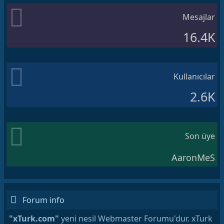
Mesajlar
16.4K
Kullanıcılar
2.6K
Son üye
AaronMeS
Forum info
"xTurk.com"
yeni nesil Webmaster Forumu'dur. xTurk