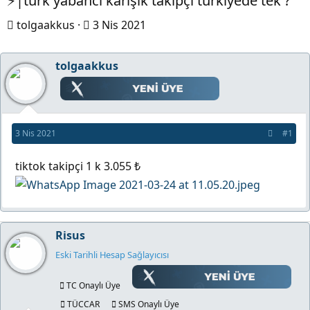
⚡|türk yabancı karışık takipçi türkiyede tek ?
K
B
tolgaakkus
3 Nis 2021
o
a
n
ş
tolgaakkus
b
l
u
a
y
n
3 Nis 2021
#1
u
g
b
ı
tiktok takipçi 1 k 3.055 ₺
a
ç
ş
t
l
a
a
r
Risus
t
i
Eski Tarihli Hesap Sağlayıcısı
a
h
n
i
TC Onaylı Üye
TÜCCAR
SMS Onaylı Üye