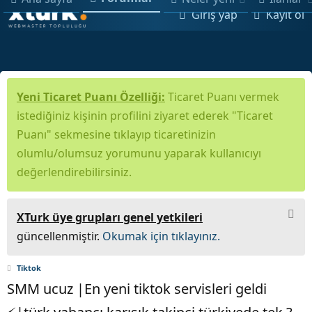
Giriş yap
Kayıt ol
Yeni Ticaret Puanı Özelliği:
Ticaret Puanı vermek
istediğiniz kişinin profilini ziyaret ederek "Ticaret
Puanı" sekmesine tıklayıp ticaretinizin
olumlu/olumsuz yorumunu yaparak kullanıcıyı
değerlendirebilirsiniz.
XTurk üye grupları genel yetkileri
güncellenmiştir.
Okumak için tıklayınız.
Tiktok
SMM ucuz |En yeni tiktok servisleri geldi