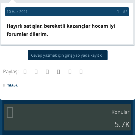
10 Haz 2021
#2
Hayırlı satışlar, bereketli kazançlar hocam iyi
forumlar dilerim.
Cevap yazmak için giriş yap yada kayıt ol.
Facebook
Twitter
Pinterest
Tumblr
WhatsApp
E-posta
Paylaş:
Tiktok
Konular
5.7K