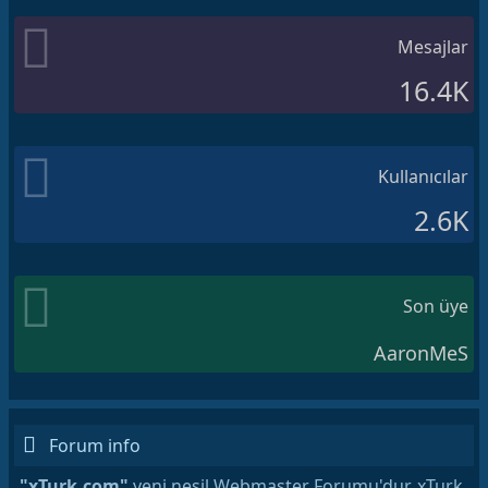
Mesajlar
16.4K
Kullanıcılar
2.6K
Son üye
AaronMeS
Forum info
"xTurk.com"
yeni nesil Webmaster Forumu'dur. xTurk