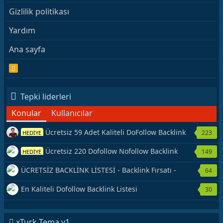
Gizlilik politikası
Yardım
Ana sayfa
R
S
S
Tepki liderleri
Konular
Kullanıcılar
Ücretsiz 59 Adet Kaliteli DoFollow Backlink
223
HEDİYE
Kaynağı Veriyorum.
Ücretsiz 220 Dofollow Nofollow Backlink
149
HEDİYE
Veriyorum
ÜCRETSİZ BACKLİNK LİSTESİ - Backlink Fırsatı -
64
Hemen Yetiş!
En Kaliteli Dofollow Backlink Listesi
30
xTurk Tema v1