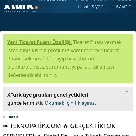
Giriş yap
Kayıt ol
Yeni Ticaret Puanı Özelliği:
Ticaret Puanı vermek
istediğiniz kişinin profilini ziyaret ederek "Ticaret
Puanı" sekmesine tıklayıp ticaretinizin
olumlu/olumsuz yorumunu yaparak kullanıcıyı
değerlendirebilirsiniz.
XTurk üye grupları genel yetkileri
güncellenmiştir.
Okumak için tıklayınız.
Tiktok
➠ TEKNOPATİK.COM 🔥 GERÇEK TİKTOK