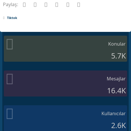
a
h
Facebook
Twitter
Pinterest
Tumblr
WhatsApp
E-posta
Paylaş:
n
i
Tiktok
Konular
5.7K
Mesajlar
16.4K
Kullanıcılar
2.6K