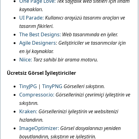
One Page Love:
Tek sayfalık web siteleri için ilham
kaynakları.
UI Parade:
Kullanıcı arayüzü tasarımı araçları ve
tasarım fikirleri.
The Best Designs:
Web tasarımında en iyiler.
Agile Designers
:
Geliştiriciler ve tasarımcılar için
en iyi kaynaklar.
Niice:
Tarz sahibi bir arama motoru.
Ücretsiz Görsel İyileştiriciler
TinyJPG
|
TinyPNG
Görselleri sıkıştırın.
Compressor.io:
Görsellerinizi çevrimiçi iyileştirin ve
sıkıştırın.
Kraken:
Görsellerinizi iyileştirin ve websitenizi
hızlandırın.
ImageOptimizer:
Görsel dosyalarınızı yeniden
boyutlandırın, sıkıştırın ve iyileştirin.