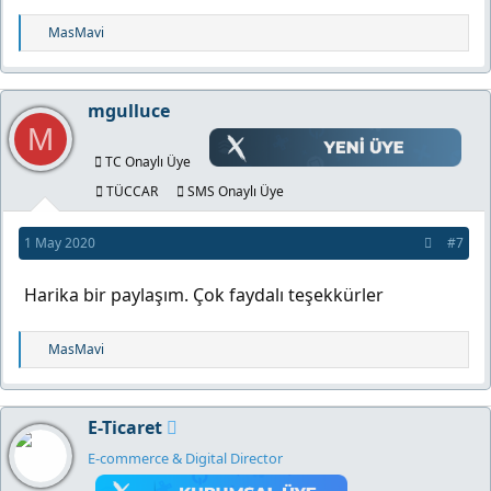
T
MasMavi
e
p
k
mgulluce
i
M
l
TC Onaylı Üye
e
r
TÜCCAR
SMS Onaylı Üye
:
1 May 2020
#7
Harika bir paylaşım. Çok faydalı teşekkürler
T
MasMavi
e
p
k
E-Ticaret
i
l
E-commerce & Digital Director
e