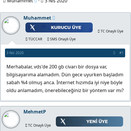
K
B
Muhammet
3 Nis 2020
o
a
n
ş
Muhammet
b
l
u
a
TC Onaylı Üye
y
n
TÜCCAR
SMS Onaylı Üye
u
g
3 Nis 2020
#1
b
ı
a
ç
Merhabalar, vds'de 200 gb civarı bir dosya var,
ş
t
bilgisayarıma alamadım. Dün gece uyurken başladım
l
a
sabah %4 olmuş anca. İnternet hızımda iyi niye böyle
a
r
oldu anlamadım, önerebileceğiniz bir yöntem var mı?
t
i
a
h
n
i
MehmetP
TC Onaylı Üye