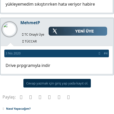
yükleyemedim sıkıştırırken hata veriyor habire
MehmetP
TC Onaylı Üye
TÜCCAR
3 Nis 2020
#4
Drive prpgramıyla indir
Cevap yazmak için giriş yap yada kayıt ol.
Facebook
Twitter
Pinterest
Tumblr
WhatsApp
E-posta
Paylaş:
Nasıl Yapacağım?