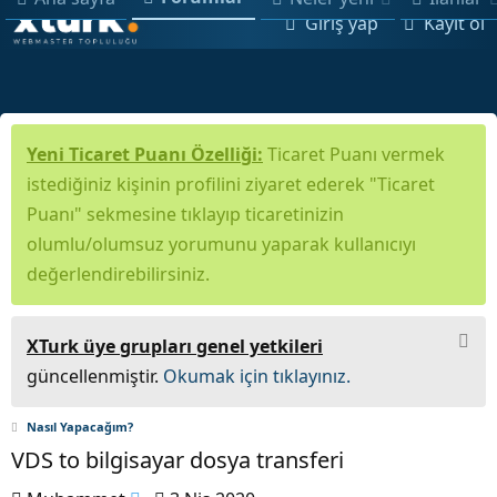
Giriş yap
Kayıt ol
Yeni Ticaret Puanı Özelliği:
Ticaret Puanı vermek
istediğiniz kişinin profilini ziyaret ederek "Ticaret
Puanı" sekmesine tıklayıp ticaretinizin
olumlu/olumsuz yorumunu yaparak kullanıcıyı
değerlendirebilirsiniz.
XTurk üye grupları genel yetkileri
güncellenmiştir.
Okumak için tıklayınız.
Nasıl Yapacağım?
VDS to bilgisayar dosya transferi