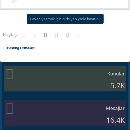
Cevap yazmak için giriş yap yada kayıt ol.
Facebook
Twitter
Pinterest
Tumblr
WhatsApp
E-posta
Paylaş:
Hosting Firmaları
Konular
5.7K
Mesajlar
16.4K