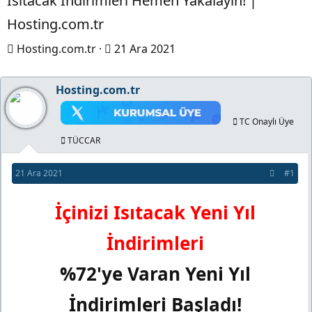
Isıtacak İndirimleri Hemen Yakalayın! |
Hosting.com.tr
K
B
Hosting.com.tr
21 Ara 2021
o
a
n
ş
Hosting.com.tr
b
l
u
a
TC Onaylı Üye
y
n
TÜCCAR
u
g
21 Ara 2021
#1
b
ı
a
ç
İçinizi Isıtacak Yeni Yıl
ş
t
l
a
İndirimleri
a
r
%72'ye Varan Yeni Yıl
t
i
a
h
İndirimleri Başladı!
n
i