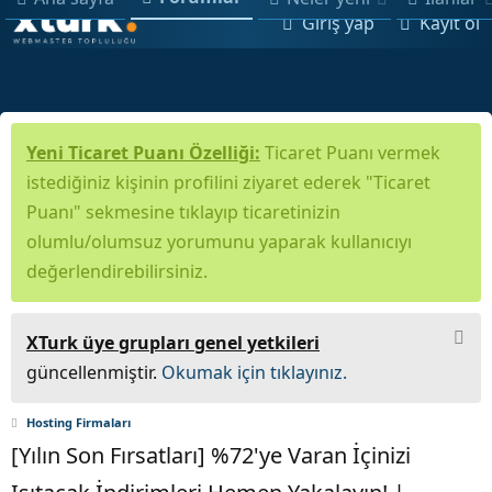
Giriş yap
Kayıt ol
Yeni Ticaret Puanı Özelliği:
Ticaret Puanı vermek
istediğiniz kişinin profilini ziyaret ederek "Ticaret
Puanı" sekmesine tıklayıp ticaretinizin
olumlu/olumsuz yorumunu yaparak kullanıcıyı
değerlendirebilirsiniz.
XTurk üye grupları genel yetkileri
güncellenmiştir.
Okumak için tıklayınız.
Hosting Firmaları
[Yılın Son Fırsatları] %72'ye Varan İçinizi