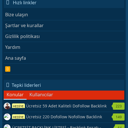
Hızlı linkler
Bize ulaşın
Şartlar ve kurallar
Gizlilik politikası
Yardım
Ana sayfa
R
S
S
Tepki liderleri
Konular
Kullanıcılar
Ücretsiz 59 Adet Kaliteli DoFollow Backlink
223
HEDİYE
Kaynağı Veriyorum.
Ücretsiz 220 Dofollow Nofollow Backlink
149
HEDİYE
Veriyorum
ÜCRETSİZ BACKLİNK LİSTESİ - Backlink Fırsatı -
64