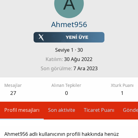
A
Ahmet956
Seviye 1
·
30
Katılım
30 Ağu 2022
Son görülme
7 Ara 2023
Mesajlar
Alınan Tepkiler
Xturk Puanı
27
0
1
Profil mesajları
Son aktivite
Ticaret Puanı
Gönde
Ahmet956 adlı kullanıcının profili hakkında henüz