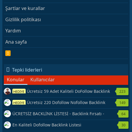
Şartlar ve kurallar
Gizlilik politikası
Yardım
Ana sayfa
R
S
S
Tepki liderleri
Konular
Kullanıcılar
Ücretsiz 59 Adet Kaliteli DoFollow Backlink
223
HEDİYE
Kaynağı Veriyorum.
Ücretsiz 220 Dofollow Nofollow Backlink
149
HEDİYE
Veriyorum
ÜCRETSİZ BACKLİNK LİSTESİ - Backlink Fırsatı -
64
Hemen Yetiş!
En Kaliteli Dofollow Backlink Listesi
30