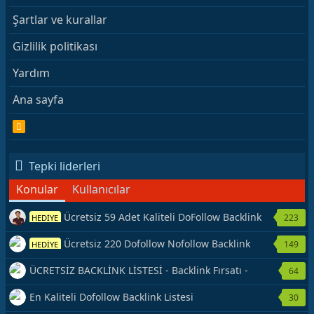
Şartlar ve kurallar
Gizlilik politikası
Yardım
Ana sayfa
R
S
S
Tepki liderleri
Konular
Kullanıcılar
Ücretsiz 59 Adet Kaliteli DoFollow Backlink
223
HEDİYE
Kaynağı Veriyorum.
Ücretsiz 220 Dofollow Nofollow Backlink
149
HEDİYE
Veriyorum
ÜCRETSİZ BACKLİNK LİSTESİ - Backlink Fırsatı -
64
Hemen Yetiş!
En Kaliteli Dofollow Backlink Listesi
30