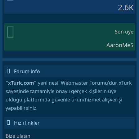
2.6K
Son üye
AaronMeS
Forum info
"xTurk.com"
yeni nesil Webmaster Forumu'dur. xTurk
sayesinde tamamiyle onaylı gerçek kişilerin üye
olduğu platformda güvenle ürün/hizmet alışverişi
yapabilirsiniz.
Hızlı linkler
Bize ulaşın