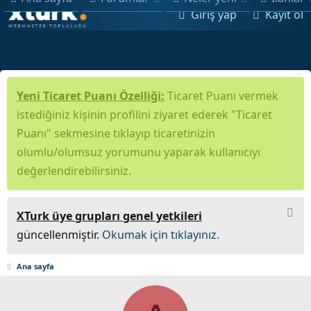
Giriş yap
Kayıt ol
Yeni Ticaret Puanı Özelliği:
Ticaret Puanı vermek
istediğiniz kişinin profilini ziyaret ederek "Ticaret
Puanı" sekmesine tıklayıp ticaretinizin
olumlu/olumsuz yorumunu yaparak kullanıcıyı
değerlendirebilirsiniz.
XTurk üye grupları genel yetkileri
güncellenmiştir.
Okumak için tıklayınız.
Ana sayfa