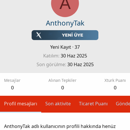
A
AnthonyTak
Yeni Kayıt
·
37
Katılım
30 Haz 2025
Son görülme
30 Haz 2025
Mesajlar
Alınan Tepkiler
Xturk Puanı
0
0
0
Profil mesajları
Son aktivite
Ticaret Puanı
Gönde
AnthonyTak adlı kullanıcının profili hakkında henüz