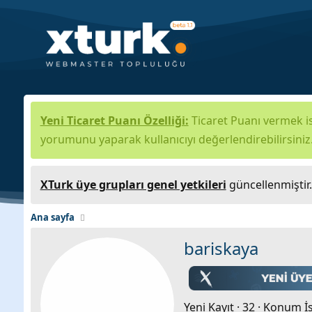
Yeni Ticaret Puanı Özelliği:
Ticaret Puanı vermek is
yorumunu yaparak kullanıcıyı değerlendirebilirsiniz
XTurk üye grupları genel yetkileri
güncellenmiştir
Ana sayfa
bariskaya
Yeni Kayıt
·
32
·
Konum
İ