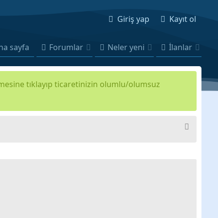
Giriş yap
Kayıt ol
na sayfa
Forumlar
Neler yeni
İlanlar
kmesine tıklayıp ticaretinizin olumlu/olumsuz