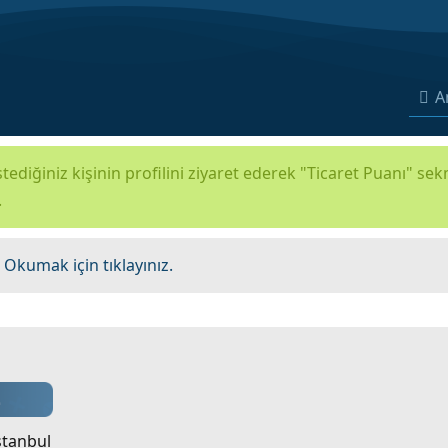
A
tediğiniz kişinin profilini ziyaret ederek "Ticaret Puanı" se
.
.
Okumak için tıklayınız.
stanbul