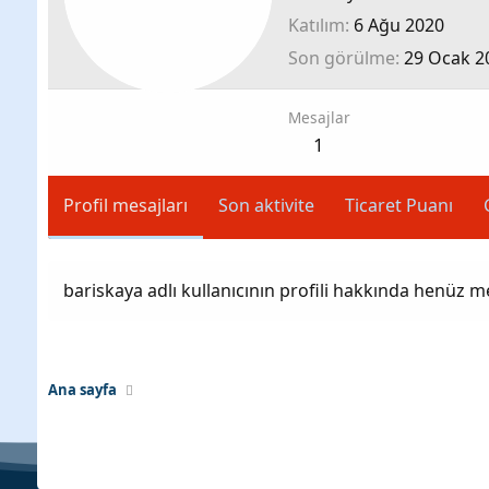
Katılım
6 Ağu 2020
Son görülme
29 Ocak 2
Mesajlar
1
Profil mesajları
Son aktivite
Ticaret Puanı
bariskaya adlı kullanıcının profili hakkında henüz m
Ana sayfa