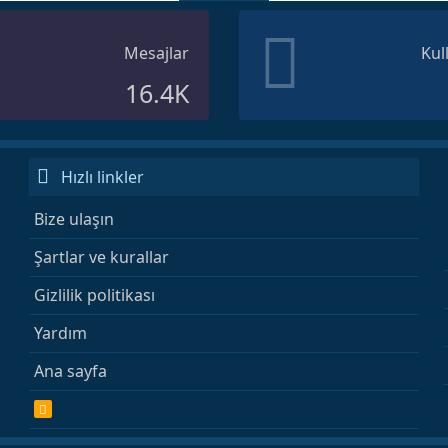
Mesajlar
Kul
16.4K
Hızlı linkler
Bize ulaşın
Şartlar ve kurallar
Gizlilik politikası
Yardım
Ana sayfa
R
S
S