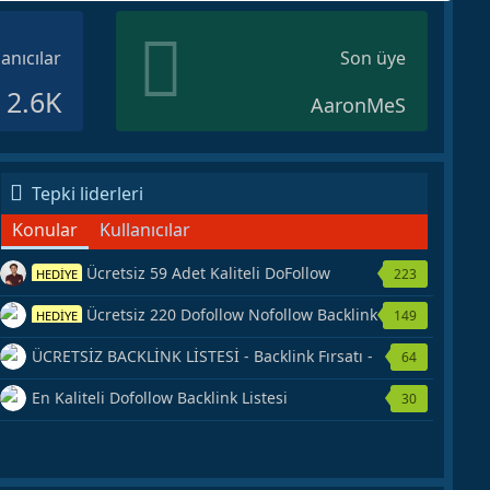
lanıcılar
Son üye
2.6K
AaronMeS
Tepki liderleri
Konular
Kullanıcılar
Ücretsiz 59 Adet Kaliteli DoFollow
223
HEDİYE
Backlink Kaynağı Veriyorum.
Ücretsiz 220 Dofollow Nofollow Backlink
149
HEDİYE
Veriyorum
ÜCRETSİZ BACKLİNK LİSTESİ - Backlink Fırsatı -
64
Hemen Yetiş!
En Kaliteli Dofollow Backlink Listesi
30