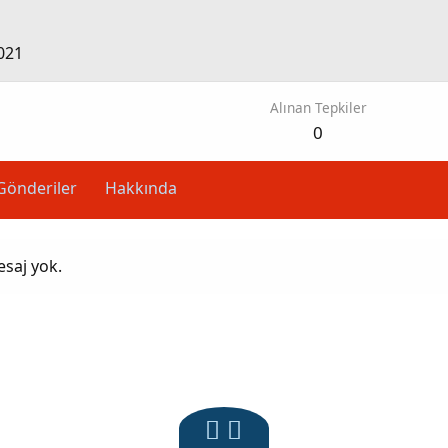
021
Alınan Tepkiler
0
Gönderiler
Hakkında
esaj yok.