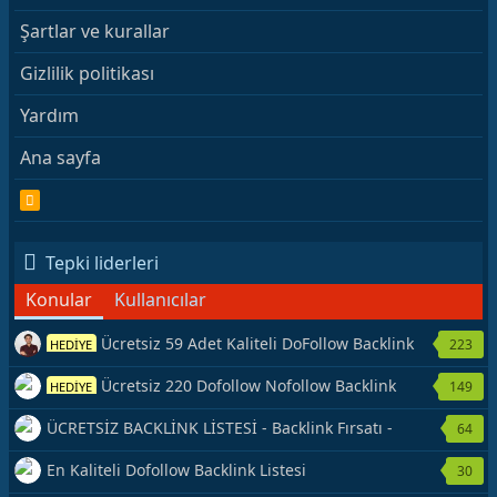
Şartlar ve kurallar
Gizlilik politikası
Yardım
Ana sayfa
R
S
S
Tepki liderleri
Konular
Kullanıcılar
Ücretsiz 59 Adet Kaliteli DoFollow Backlink
223
HEDİYE
Kaynağı Veriyorum.
Ücretsiz 220 Dofollow Nofollow Backlink
149
HEDİYE
Veriyorum
ÜCRETSİZ BACKLİNK LİSTESİ - Backlink Fırsatı -
64
Hemen Yetiş!
En Kaliteli Dofollow Backlink Listesi
30