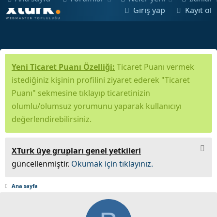
Giriş yap
Kayıt ol
Yeni Ticaret Puanı Özelliği:
Ticaret Puanı vermek
istediğiniz kişinin profilini ziyaret ederek "Ticaret
Puanı" sekmesine tıklayıp ticaretinizin
olumlu/olumsuz yorumunu yaparak kullanıcıyı
değerlendirebilirsiniz.
XTurk üye grupları genel yetkileri
güncellenmiştir.
Okumak için tıklayınız.
Ana sayfa