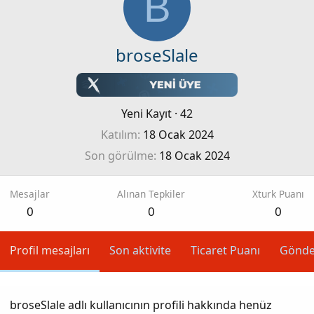
B
broseSlale
Yeni Kayıt
·
42
Katılım
18 Ocak 2024
Son görülme
18 Ocak 2024
Mesajlar
Alınan Tepkiler
Xturk Puanı
0
0
0
Profil mesajları
Son aktivite
Ticaret Puanı
Gönde
broseSlale adlı kullanıcının profili hakkında henüz