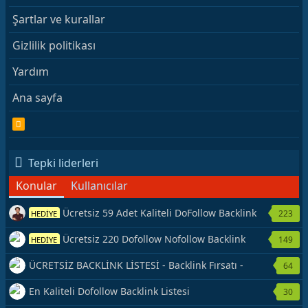
Şartlar ve kurallar
Gizlilik politikası
Yardım
Ana sayfa
R
S
S
Tepki liderleri
Konular
Kullanıcılar
Ücretsiz 59 Adet Kaliteli DoFollow Backlink
223
HEDİYE
Kaynağı Veriyorum.
Ücretsiz 220 Dofollow Nofollow Backlink
149
HEDİYE
Veriyorum
ÜCRETSİZ BACKLİNK LİSTESİ - Backlink Fırsatı -
64
Hemen Yetiş!
En Kaliteli Dofollow Backlink Listesi
30