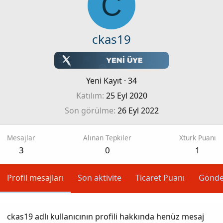
C
ckas19
Yeni Kayıt
·
34
Katılım
25 Eyl 2020
Son görülme
26 Eyl 2022
Mesajlar
Alınan Tepkiler
Xturk Puanı
3
0
1
Profil mesajları
Son aktivite
Ticaret Puanı
Gönde
ckas19 adlı kullanıcının profili hakkında henüz mesaj