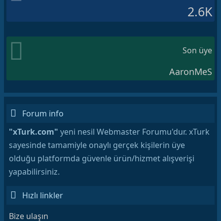
2.6K
Son üye
AaronMeS
Forum info
"xTurk.com"
yeni nesil Webmaster Forumu'dur. xTurk
sayesinde tamamiyle onaylı gerçek kişilerin üye
olduğu platformda güvenle ürün/hizmet alışverişi
yapabilirsiniz.
Hızlı linkler
Bize ulaşın