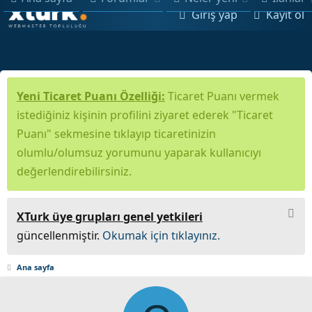
Giriş yap
Kayıt ol
Yeni Ticaret Puanı Özelliği:
Ticaret Puanı vermek
istediğiniz kişinin profilini ziyaret ederek "Ticaret
Puanı" sekmesine tıklayıp ticaretinizin
olumlu/olumsuz yorumunu yaparak kullanıcıyı
değerlendirebilirsiniz.
XTurk üye grupları genel yetkileri
güncellenmiştir.
Okumak için tıklayınız.
Ana sayfa