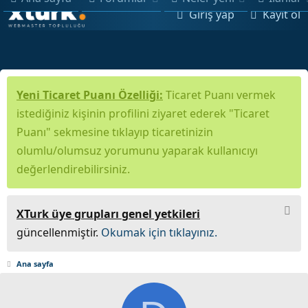
Giriş yap
Kayıt ol
Yeni Ticaret Puanı Özelliği:
Ticaret Puanı vermek
istediğiniz kişinin profilini ziyaret ederek "Ticaret
Puanı" sekmesine tıklayıp ticaretinizin
olumlu/olumsuz yorumunu yaparak kullanıcıyı
değerlendirebilirsiniz.
XTurk üye grupları genel yetkileri
güncellenmiştir.
Okumak için tıklayınız.
Ana sayfa