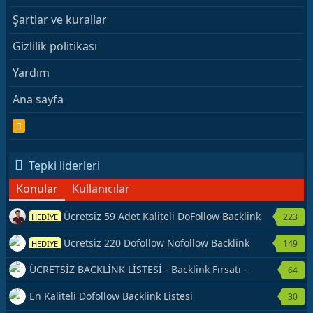
Şartlar ve kurallar
Gizlilik politikası
Yardım
Ana sayfa
R
S
S
Tepki liderleri
Konular
Kullanıcılar
Ücretsiz 59 Adet Kaliteli DoFollow Backlink
223
HEDİYE
Kaynağı Veriyorum.
Ücretsiz 220 Dofollow Nofollow Backlink
149
HEDİYE
Veriyorum
ÜCRETSİZ BACKLİNK LİSTESİ - Backlink Fırsatı -
64
Hemen Yetiş!
En Kaliteli Dofollow Backlink Listesi
30