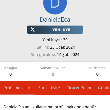
D
DanielalIca
Yeni Kayıt
·
39
Katılım
23 Ocak 2024
Son görülme
14 Şub 2024
Mesajlar
Alınan Tepkiler
Xturk Puanı
0
0
0
Profil mesajları
Son aktivite
Ticaret Puanı
Gönde
DanielalIca adlı kullanıcının profili hakkında henüz