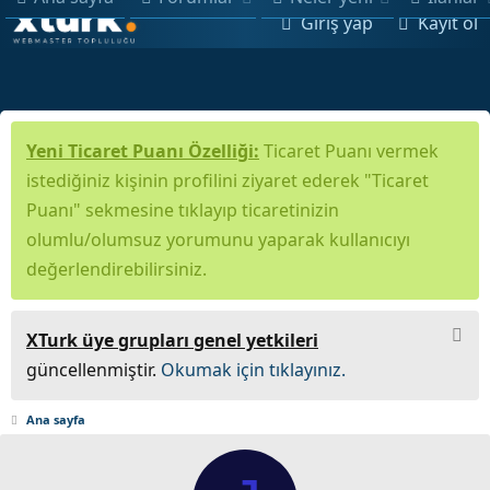
Giriş yap
Kayıt ol
Yeni Ticaret Puanı Özelliği:
Ticaret Puanı vermek
istediğiniz kişinin profilini ziyaret ederek "Ticaret
Puanı" sekmesine tıklayıp ticaretinizin
olumlu/olumsuz yorumunu yaparak kullanıcıyı
değerlendirebilirsiniz.
XTurk üye grupları genel yetkileri
güncellenmiştir.
Okumak için tıklayınız.
Ana sayfa