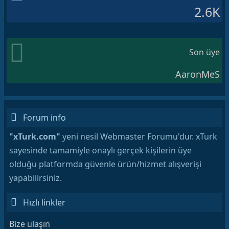
2.6K
Son üye
AaronMeS
Forum info
"xTurk.com"
yeni nesil Webmaster Forumu'dur. xTurk
sayesinde tamamiyle onaylı gerçek kişilerin üye
olduğu platformda güvenle ürün/hizmet alışverişi
yapabilirsiniz.
Hızlı linkler
Bize ulaşın