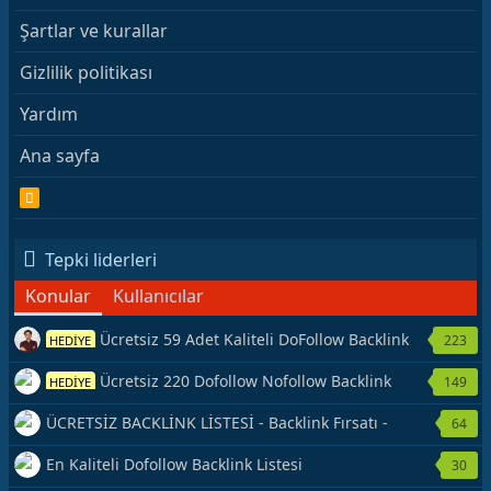
Şartlar ve kurallar
Gizlilik politikası
Yardım
Ana sayfa
R
S
S
Tepki liderleri
Konular
Kullanıcılar
Ücretsiz 59 Adet Kaliteli DoFollow Backlink
223
HEDİYE
Kaynağı Veriyorum.
Ücretsiz 220 Dofollow Nofollow Backlink
149
HEDİYE
Veriyorum
ÜCRETSİZ BACKLİNK LİSTESİ - Backlink Fırsatı -
64
Hemen Yetiş!
En Kaliteli Dofollow Backlink Listesi
30