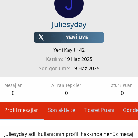
J
Juliesyday
Yeni Kayıt
·
42
Katılım
19 Haz 2025
Son görülme
19 Haz 2025
Mesajlar
Alınan Tepkiler
Xturk Puanı
0
0
0
Profil mesajları
Son aktivite
Ticaret Puanı
Gönde
Juliesyday adlı kullanıcının profili hakkında henüz mesaj