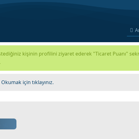
A
tediğiniz kişinin profilini ziyaret ederek "Ticaret Puanı" se
.
.
Okumak için tıklayınız.