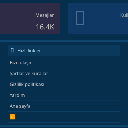
Mesajlar
Kul
16.4K
Hızlı linkler
Bize ulaşın
Şartlar ve kurallar
Gizlilik politikası
Yardım
Ana sayfa
R
S
S