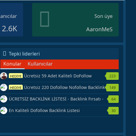
lanıcılar
Son üye
2.6K
AaronMeS
Tepki liderleri
Konular
Kullanıcılar
Ücretsiz 59 Adet Kaliteli DoFollow
223
HEDİYE
Backlink Kaynağı Veriyorum.
Ücretsiz 220 Dofollow Nofollow Backlink
149
HEDİYE
Veriyorum
ÜCRETSİZ BACKLİNK LİSTESİ - Backlink Fırsatı -
64
Hemen Yetiş!
En Kaliteli Dofollow Backlink Listesi
30