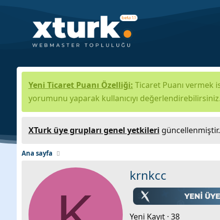
Yeni Ticaret Puanı Özelliği:
Ticaret Puanı vermek is
yorumunu yaparak kullanıcıyı değerlendirebilirsiniz
XTurk üye grupları genel yetkileri
güncellenmiştir
Ana sayfa
krnkcc
K
Yeni Kayıt
·
38