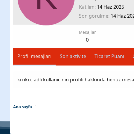
Katılım
14 Haz 2025
Son görülme
14 Haz 20
Mesajlar
0
Profil mesajları
Son aktivite
Ticaret Puanı
krnkcc adlı kullanıcının profili hakkında henüz mesa
Ana sayfa