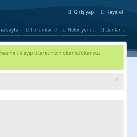
Giriş yap
Kayıt ol
na sayfa
Forumlar
Neler yeni
İlanlar
kmesine tıklayıp ticaretinizin olumlu/olumsuz