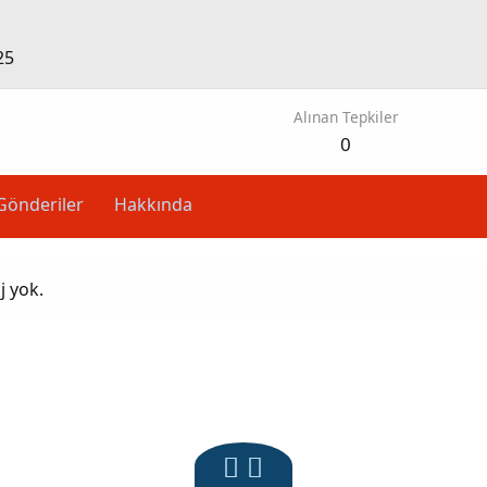
25
Alınan Tepkiler
0
Gönderiler
Hakkında
j yok.