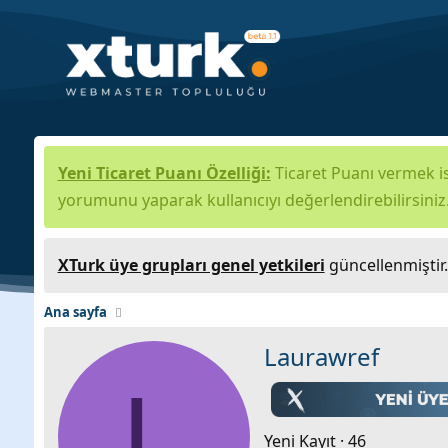
Yeni Ticaret Puanı Özelliği:
Ticaret Puanı vermek is
yorumunu yaparak kullanıcıyı değerlendirebilirsiniz
XTurk üye grupları genel yetkileri
güncellenmiştir
Ana sayfa
Laurawref
L
Yeni Kayıt
·
46