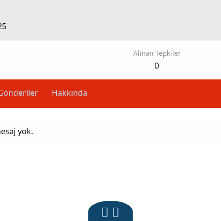
25
Alınan Tepkiler
0
Gönderiler
Hakkında
esaj yok.