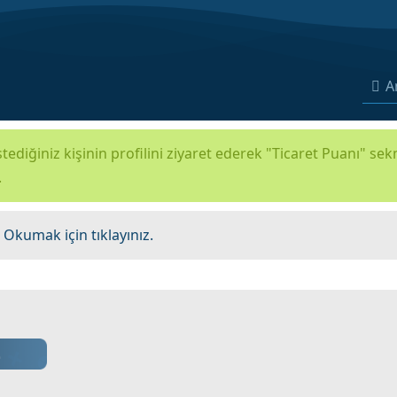
A
tediğiniz kişinin profilini ziyaret ederek "Ticaret Puanı" se
.
.
Okumak için tıklayınız.