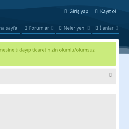
Giriş yap
Kayıt ol
na sayfa
Forumlar
Neler yeni
İlanlar
kmesine tıklayıp ticaretinizin olumlu/olumsuz