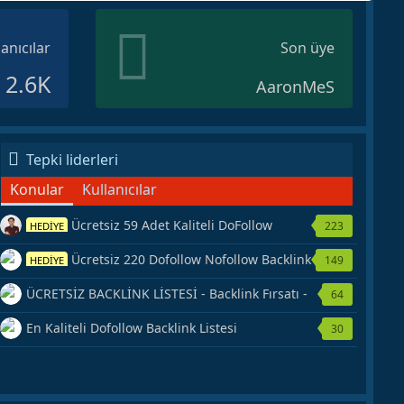
lanıcılar
Son üye
2.6K
AaronMeS
Tepki liderleri
Konular
Kullanıcılar
Ücretsiz 59 Adet Kaliteli DoFollow
223
HEDİYE
Backlink Kaynağı Veriyorum.
Ücretsiz 220 Dofollow Nofollow Backlink
149
HEDİYE
Veriyorum
ÜCRETSİZ BACKLİNK LİSTESİ - Backlink Fırsatı -
64
Hemen Yetiş!
En Kaliteli Dofollow Backlink Listesi
30