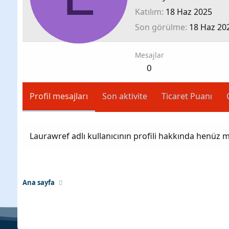
Katılım
18 Haz 2025
Son görülme
18 Haz 20
Mesajlar
0
Profil mesajları
Son aktivite
Ticaret Puanı
Laurawref adlı kullanıcının profili hakkında henüz m
Ana sayfa