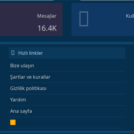
Mesajlar
Kul
16.4K
Hızlı linkler
Bize ulaşın
Şartlar ve kurallar
Gizlilik politikası
Yardım
Ana sayfa
R
S
S