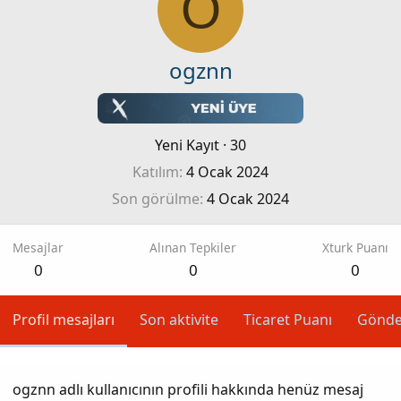
O
ogznn
Yeni Kayıt
·
30
Katılım
4 Ocak 2024
Son görülme
4 Ocak 2024
Mesajlar
Alınan Tepkiler
Xturk Puanı
0
0
0
Profil mesajları
Son aktivite
Ticaret Puanı
Gönde
ogznn adlı kullanıcının profili hakkında henüz mesaj