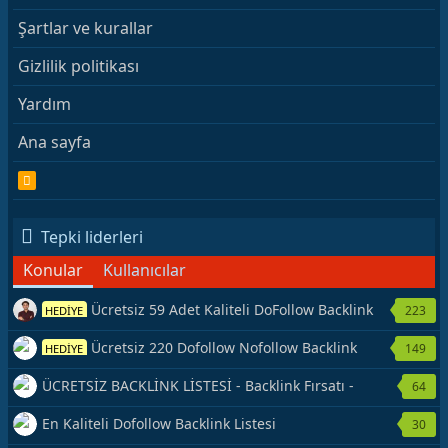
Şartlar ve kurallar
Gizlilik politikası
Yardım
Ana sayfa
R
S
S
Tepki liderleri
Konular
Kullanıcılar
Ücretsiz 59 Adet Kaliteli DoFollow Backlink
223
HEDİYE
Kaynağı Veriyorum.
Ücretsiz 220 Dofollow Nofollow Backlink
149
HEDİYE
Veriyorum
ÜCRETSİZ BACKLİNK LİSTESİ - Backlink Fırsatı -
64
Hemen Yetiş!
En Kaliteli Dofollow Backlink Listesi
30