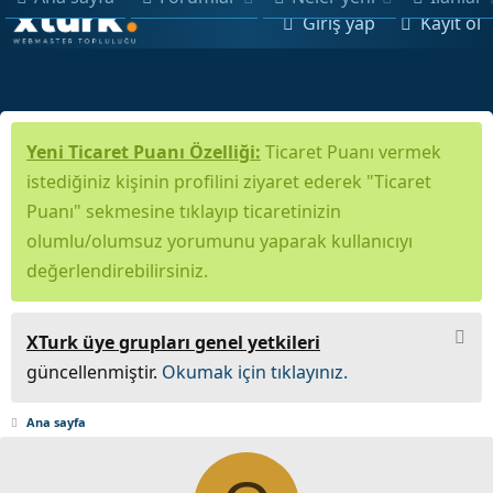
Giriş yap
Kayıt ol
Yeni Ticaret Puanı Özelliği:
Ticaret Puanı vermek
istediğiniz kişinin profilini ziyaret ederek "Ticaret
Puanı" sekmesine tıklayıp ticaretinizin
olumlu/olumsuz yorumunu yaparak kullanıcıyı
değerlendirebilirsiniz.
XTurk üye grupları genel yetkileri
güncellenmiştir.
Okumak için tıklayınız.
Ana sayfa