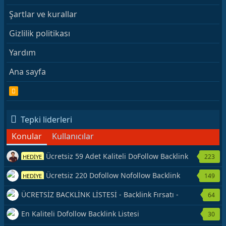
Şartlar ve kurallar
Gizlilik politikası
Yardım
Ana sayfa
R
S
S
Tepki liderleri
Konular
Kullanıcılar
Ücretsiz 59 Adet Kaliteli DoFollow Backlink
223
HEDİYE
Kaynağı Veriyorum.
Ücretsiz 220 Dofollow Nofollow Backlink
149
HEDİYE
Veriyorum
ÜCRETSİZ BACKLİNK LİSTESİ - Backlink Fırsatı -
64
Hemen Yetiş!
En Kaliteli Dofollow Backlink Listesi
30