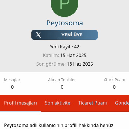
P
Peytosoma
Yeni Kayıt
·
42
Katılım
15 Haz 2025
Son görülme
16 Haz 2025
Mesajlar
Alınan Tepkiler
Xturk Puanı
0
0
0
Profil mesajları
Son aktivite
Ticaret Puanı
Gönde
Peytosoma adlı kullanıcının profili hakkında henüz