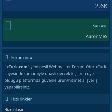
2.6K
Son üye
AaronMeS
Forum info
"xTurk.com"
yeni nesil Webmaster Forumu'dur. xTurk
sayesinde tamamiyle onaylı gerçek kişilerin üye
olduğu platformda güvenle ürün/hizmet alışverişi
yapabilirsiniz.
Hızlı linkler
Bize ulaşın