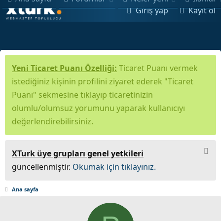
Giriş yap
Kayıt ol
Yeni Ticaret Puanı Özelliği:
Ticaret Puanı vermek
istediğiniz kişinin profilini ziyaret ederek "Ticaret
Puanı" sekmesine tıklayıp ticaretinizin
olumlu/olumsuz yorumunu yaparak kullanıcıyı
değerlendirebilirsiniz.
XTurk üye grupları genel yetkileri
güncellenmiştir.
Okumak için tıklayınız.
Ana sayfa