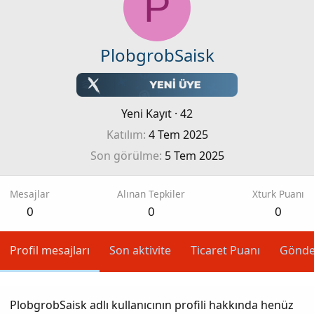
P
PlobgrobSaisk
Yeni Kayıt
·
42
Katılım
4 Tem 2025
Son görülme
5 Tem 2025
Mesajlar
Alınan Tepkiler
Xturk Puanı
0
0
0
Profil mesajları
Son aktivite
Ticaret Puanı
Gönde
PlobgrobSaisk adlı kullanıcının profili hakkında henüz