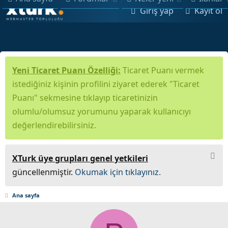
Giriş yap
Kayıt ol
Yeni Ticaret Puanı Özelliği:
Ticaret Puanı vermek
istediğiniz kişinin profilini ziyaret ederek "Ticaret
Puanı" sekmesine tıklayıp ticaretinizin
olumlu/olumsuz yorumunu yaparak kullanıcıyı
değerlendirebilirsiniz.
XTurk üye grupları genel yetkileri
güncellenmiştir.
Okumak için tıklayınız.
Ana sayfa