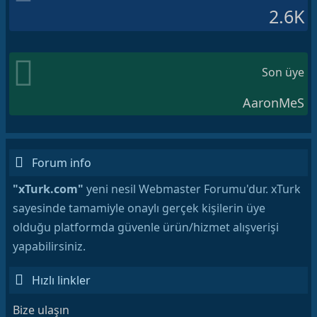
2.6K
Son üye
AaronMeS
Forum info
"xTurk.com"
yeni nesil Webmaster Forumu'dur. xTurk
sayesinde tamamiyle onaylı gerçek kişilerin üye
olduğu platformda güvenle ürün/hizmet alışverişi
yapabilirsiniz.
Hızlı linkler
Bize ulaşın