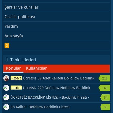
Şartlar ve kurallar
Gizlilik politikası
Yardım
Ana sayfa
R
S
S
Tepki liderleri
Konular
Kullanıcılar
Ücretsiz 59 Adet Kaliteli DoFollow Backlink
223
HEDİYE
Kaynağı Veriyorum.
Ücretsiz 220 Dofollow Nofollow Backlink
149
HEDİYE
Veriyorum
ÜCRETSİZ BACKLİNK LİSTESİ - Backlink Fırsatı -
64
Hemen Yetiş!
En Kaliteli Dofollow Backlink Listesi
30