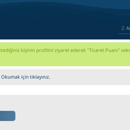
A
tediğiniz kişinin profilini ziyaret ederek "Ticaret Puanı" se
.
.
Okumak için tıklayınız.