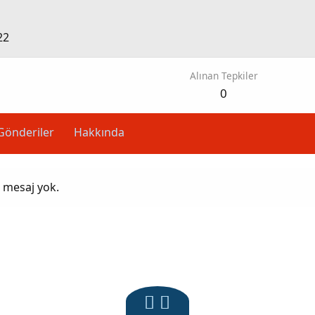
22
Alınan Tepkiler
0
Gönderiler
Hakkında
z mesaj yok.