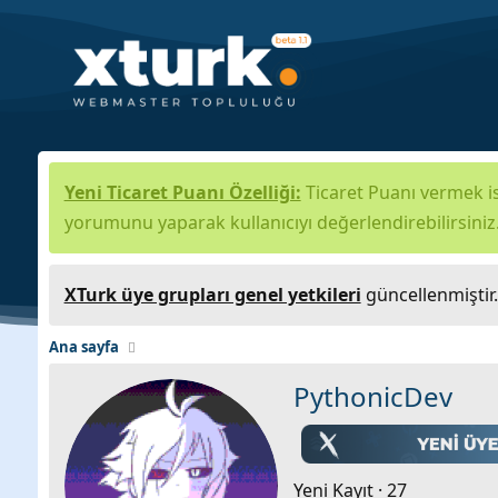
Yeni Ticaret Puanı Özelliği:
Ticaret Puanı vermek is
yorumunu yaparak kullanıcıyı değerlendirebilirsiniz
XTurk üye grupları genel yetkileri
güncellenmiştir
Ana sayfa
PythonicDev
Yeni Kayıt
·
27