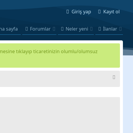
Giriş yap
Kayıt ol
na sayfa
Forumlar
Neler yeni
İlanlar
kmesine tıklayıp ticaretinizin olumlu/olumsuz