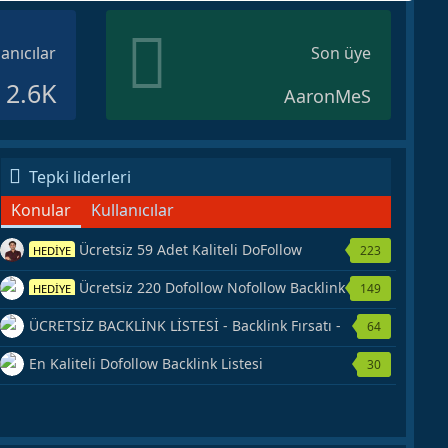
lanıcılar
Son üye
2.6K
AaronMeS
Tepki liderleri
Konular
Kullanıcılar
Ücretsiz 59 Adet Kaliteli DoFollow
223
HEDİYE
Backlink Kaynağı Veriyorum.
Ücretsiz 220 Dofollow Nofollow Backlink
149
HEDİYE
Veriyorum
ÜCRETSİZ BACKLİNK LİSTESİ - Backlink Fırsatı -
64
Hemen Yetiş!
En Kaliteli Dofollow Backlink Listesi
30