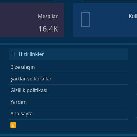
Mesajlar
Kul
16.4K
Hızlı linkler
Bize ulaşın
Şartlar ve kurallar
Gizlilik politikası
Yardım
Ana sayfa
R
S
S