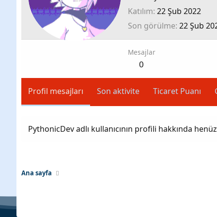
Katılım
22 Şub 2022
Son görülme
22 Şub 20
Mesajlar
0
Profil mesajları
Son aktivite
Ticaret Puanı
PythonicDev adlı kullanıcının profili hakkında henü
Ana sayfa