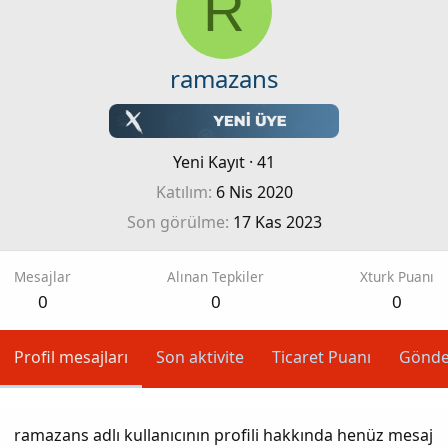
R
ramazans
Yeni Kayıt
·
41
Katılım
6 Nis 2020
Son görülme
17 Kas 2023
Mesajlar
Alınan Tepkiler
Xturk Puanı
0
0
0
Profil mesajları
Son aktivite
Ticaret Puanı
Gönde
ramazans adlı kullanıcının profili hakkında henüz mesaj