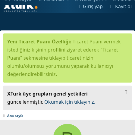
Giriş yap
Kayıt ol
Yeni Ticaret Puanı Özelliği:
Ticaret Puanı vermek
istediğiniz kişinin profilini ziyaret ederek "Ticaret
Puanı" sekmesine tıklayıp ticaretinizin
olumlu/olumsuz yorumunu yaparak kullanıcıyı
değerlendirebilirsiniz.
XTurk üye grupları genel yetkileri
güncellenmiştir.
Okumak için tıklayınız.
Ana sayfa