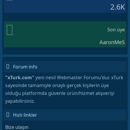
2.6K
Son üye
AaronMeS
Forum info
"xTurk.com"
yeni nesil Webmaster Forumu'dur. xTurk
sayesinde tamamiyle onaylı gerçek kişilerin üye
olduğu platformda güvenle ürün/hizmet alışverişi
yapabilirsiniz.
Hızlı linkler
Bize ulaşın