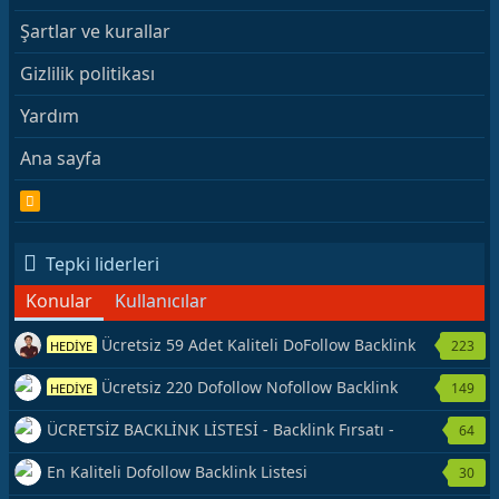
Şartlar ve kurallar
Gizlilik politikası
Yardım
Ana sayfa
R
S
S
Tepki liderleri
Konular
Kullanıcılar
Ücretsiz 59 Adet Kaliteli DoFollow Backlink
223
HEDİYE
Kaynağı Veriyorum.
Ücretsiz 220 Dofollow Nofollow Backlink
149
HEDİYE
Veriyorum
ÜCRETSİZ BACKLİNK LİSTESİ - Backlink Fırsatı -
64
Hemen Yetiş!
En Kaliteli Dofollow Backlink Listesi
30