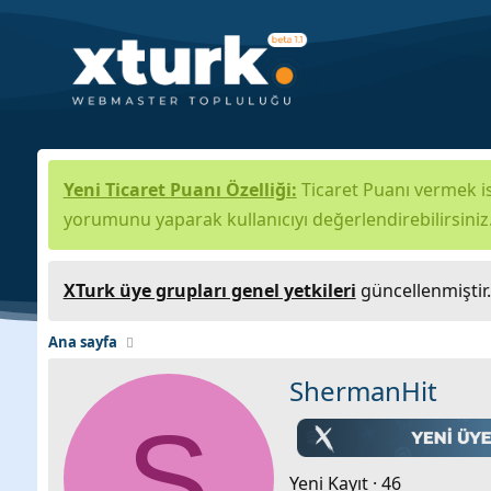
Yeni Ticaret Puanı Özelliği:
Ticaret Puanı vermek is
yorumunu yaparak kullanıcıyı değerlendirebilirsiniz
XTurk üye grupları genel yetkileri
güncellenmiştir
Ana sayfa
ShermanHit
S
Yeni Kayıt
·
46