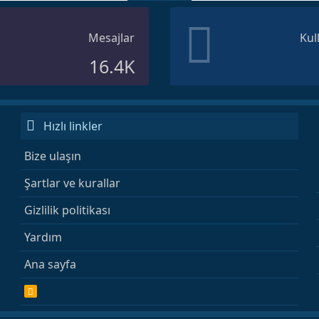
Mesajlar
Kul
16.4K
Hızlı linkler
Bize ulaşın
Şartlar ve kurallar
Gizlilik politikası
Yardım
Ana sayfa
R
S
S