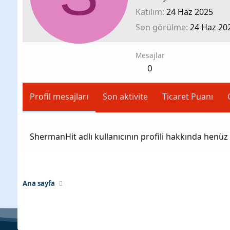
Katılım
24 Haz 2025
Son görülme
24 Haz 20
Mesajlar
0
Profil mesajları
Son aktivite
Ticaret Puanı
ShermanHit adlı kullanıcının profili hakkında henüz
Ana sayfa