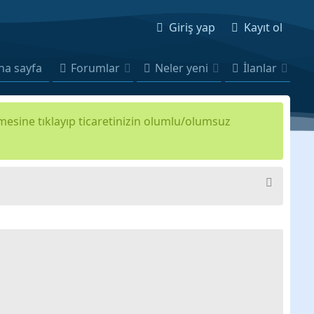
Giriş yap
Kayıt ol
na sayfa
Forumlar
Neler yeni
İlanlar
kmesine tıklayıp ticaretinizin olumlu/olumsuz