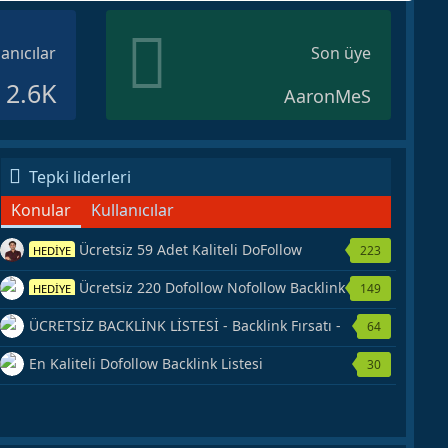
lanıcılar
Son üye
2.6K
AaronMeS
Tepki liderleri
Konular
Kullanıcılar
Ücretsiz 59 Adet Kaliteli DoFollow
223
HEDİYE
Backlink Kaynağı Veriyorum.
Ücretsiz 220 Dofollow Nofollow Backlink
149
HEDİYE
Veriyorum
ÜCRETSİZ BACKLİNK LİSTESİ - Backlink Fırsatı -
64
Hemen Yetiş!
En Kaliteli Dofollow Backlink Listesi
30