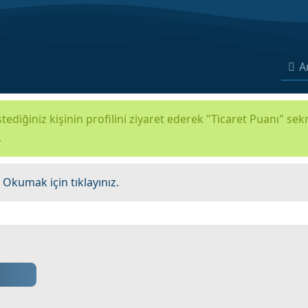
A
tediğiniz kişinin profilini ziyaret ederek "Ticaret Puanı" se
.
.
Okumak için tıklayınız.