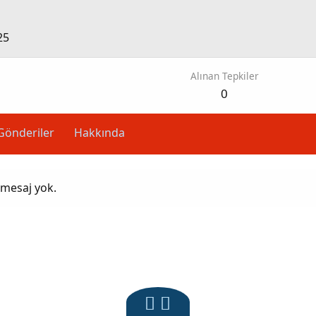
25
Alınan Tepkiler
0
Gönderiler
Hakkında
 mesaj yok.