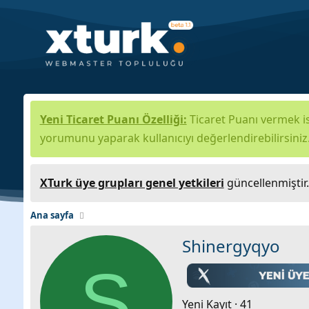
Yeni Ticaret Puanı Özelliği:
Ticaret Puanı vermek is
yorumunu yaparak kullanıcıyı değerlendirebilirsiniz
XTurk üye grupları genel yetkileri
güncellenmiştir
Ana sayfa
Shinergyqyo
S
Yeni Kayıt
·
41