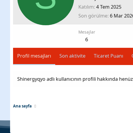
Katılım
4 Tem 2025
Son görülme
6 Mar 202
Mesajlar
6
Profil mesajları
Son aktivite
Ticaret Puanı
Shinergyqyo adlı kullanıcının profili hakkında henü
Ana sayfa