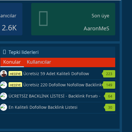
lanıcılar
Son üye
2.6K
AaronMeS
Tepki liderleri
Konular
Kullanıcılar
Ücretsiz 59 Adet Kaliteli DoFollow
223
HEDİYE
Backlink Kaynağı Veriyorum.
Ücretsiz 220 Dofollow Nofollow Backlink
149
HEDİYE
Veriyorum
ÜCRETSİZ BACKLİNK LİSTESİ - Backlink Fırsatı -
64
Hemen Yetiş!
En Kaliteli Dofollow Backlink Listesi
30