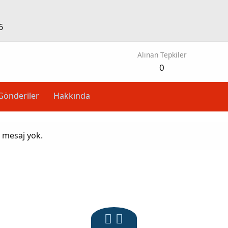
6
Alınan Tepkiler
0
Gönderiler
Hakkında
z mesaj yok.