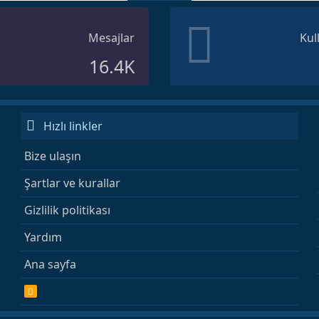
Mesajlar
Kul
16.4K
Hızlı linkler
Bize ulaşın
Şartlar ve kurallar
Gizlilik politikası
Yardım
Ana sayfa
R
S
S