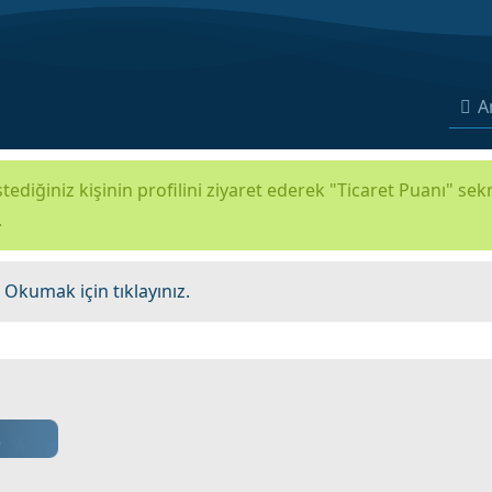
A
tediğiniz kişinin profilini ziyaret ederek "Ticaret Puanı" se
.
.
Okumak için tıklayınız.