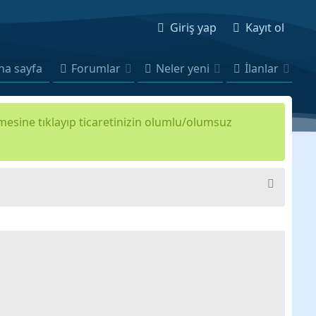
Giriş yap
Kayıt ol
na sayfa
Forumlar
Neler yeni
İlanlar
kmesine tıklayıp ticaretinizin olumlu/olumsuz