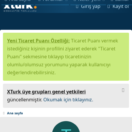
Giriş yap
Kayıt ol
Yeni Ticaret Puanı Özelliği:
Ticaret Puanı vermek
istediğiniz kişinin profilini ziyaret ederek "Ticaret
Puanı" sekmesine tıklayıp ticaretinizin
olumlu/olumsuz yorumunu yaparak kullanıcıyı
değerlendirebilirsiniz.
XTurk üye grupları genel yetkileri
güncellenmiştir.
Okumak için tıklayınız.
Ana sayfa