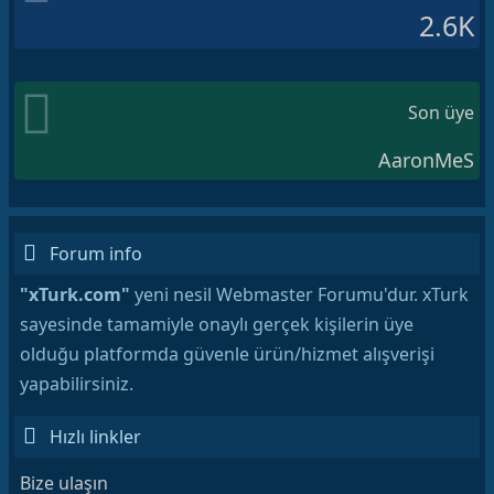
2.6K
Son üye
AaronMeS
Forum info
"xTurk.com"
yeni nesil Webmaster Forumu'dur. xTurk
sayesinde tamamiyle onaylı gerçek kişilerin üye
olduğu platformda güvenle ürün/hizmet alışverişi
yapabilirsiniz.
Hızlı linkler
Bize ulaşın