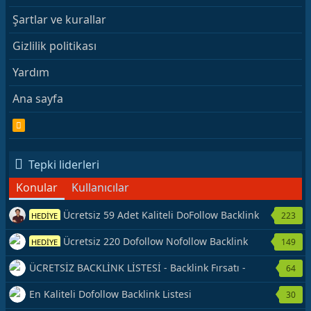
Şartlar ve kurallar
Gizlilik politikası
Yardım
Ana sayfa
R
S
S
Tepki liderleri
Konular
Kullanıcılar
Ücretsiz 59 Adet Kaliteli DoFollow Backlink
223
HEDİYE
Kaynağı Veriyorum.
Ücretsiz 220 Dofollow Nofollow Backlink
149
HEDİYE
Veriyorum
ÜCRETSİZ BACKLİNK LİSTESİ - Backlink Fırsatı -
64
Hemen Yetiş!
En Kaliteli Dofollow Backlink Listesi
30