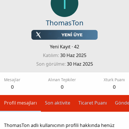
T
ThomasTon
Yeni Kayıt
·
42
Katılım
30 Haz 2025
Son görülme
30 Haz 2025
Mesajlar
Alınan Tepkiler
Xturk Puanı
0
0
0
Profil mesajları
Son aktivite
Ticaret Puanı
Gönde
ThomasTon adlı kullanıcının profili hakkında henüz