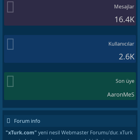
Mesajlar
16.4K
Kullanıcılar
2.6K
Son üye
AaronMeS
Forum info
"xTurk.com"
yeni nesil Webmaster Forumu'dur. xTurk