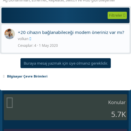
Filtreler
+20 cihazın bağlanabileceği modem öneriniz var mı?
volkan
Cevaplar
4
1 May 2020
Buraya mesaj yazmak için üye olmanız gereklidir.
Bilgisayar Çevre Birimleri
Konular
5.7K