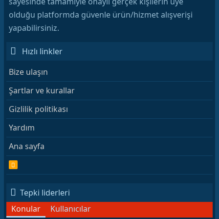
sayesinde tamamiyle onaylı gerçek kişilerin üye
olduğu platformda güvenle ürün/hizmet alışverişi
yapabilirsiniz.
Hızlı linkler
Bize ulaşın
Şartlar ve kurallar
Gizlilik politikası
Yardım
Ana sayfa
R
S
S
Tepki liderleri
Konular
Kullanıcılar