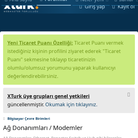
Giriş yap
Kayıt ol
Yeni Ticaret Puanı Özelliği:
Ticaret Puanı vermek
istediğiniz kişinin profilini ziyaret ederek "Ticaret
Puanı" sekmesine tıklayıp ticaretinizin
olumlu/olumsuz yorumunu yaparak kullanıcıyı
değerlendirebilirsiniz.
XTurk üye grupları genel yetkileri
güncellenmiştir.
Okumak için tıklayınız.
Bilgisayar Çevre Birimleri
Ağ Donanımları / Modemler
Ağ Donanımları, Ethernet, Repeater, Switch ve Hub gibi bileşenler