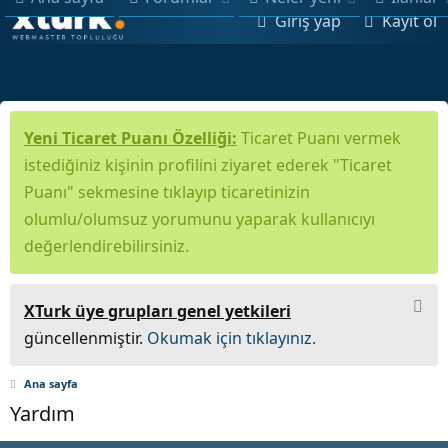
Giriş yap
Kayıt ol
Yeni Ticaret Puanı Özelliği:
Ticaret Puanı vermek
istediğiniz kişinin profilini ziyaret ederek "Ticaret
Puanı" sekmesine tıklayıp ticaretinizin
olumlu/olumsuz yorumunu yaparak kullanıcıyı
değerlendirebilirsiniz.
XTurk üye grupları genel yetkileri
güncellenmiştir.
Okumak için tıklayınız.
Ana sayfa
Yardım