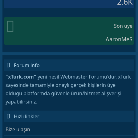
2.6K
Son üye
AaronMeS
Forum info
"xTurk.com"
yeni nesil Webmaster Forumu'dur. xTurk
sayesinde tamamiyle onaylı gerçek kişilerin üye
olduğu platformda güvenle ürün/hizmet alışverişi
yapabilirsiniz.
Hızlı linkler
Bize ulaşın