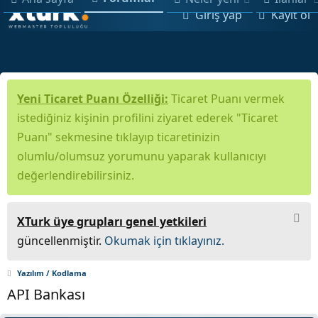
Giriş yap
Kayıt ol
Yeni Ticaret Puanı Özelliği:
Ticaret Puanı vermek
istediğiniz kişinin profilini ziyaret ederek "Ticaret
Puanı" sekmesine tıklayıp ticaretinizin
olumlu/olumsuz yorumunu yaparak kullanıcıyı
değerlendirebilirsiniz.
XTurk üye grupları genel yetkileri
güncellenmiştir.
Okumak için tıklayınız.
Yazılım / Kodlama
API Bankası