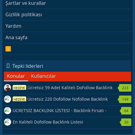
Şartlar ve kurallar
Gizlilik politikası
Yardım
Ana sayfa
R
S
S
Tepki liderleri
Konular
Kullanıcılar
Ücretsiz 59 Adet Kaliteli DoFollow Backlink
223
HEDİYE
Kaynağı Veriyorum.
Ücretsiz 220 Dofollow Nofollow Backlink
149
HEDİYE
Veriyorum
ÜCRETSİZ BACKLİNK LİSTESİ - Backlink Fırsatı -
64
Hemen Yetiş!
En Kaliteli Dofollow Backlink Listesi
30