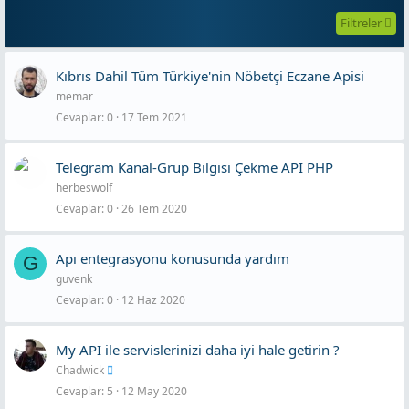
Filtreler
Kıbrıs Dahil Tüm Türkiye'nin Nöbetçi Eczane Apisi
memar
Cevaplar
0
17 Tem 2021
Telegram Kanal-Grup Bilgisi Çekme API PHP
herbeswolf
Cevaplar
0
26 Tem 2020
Apı entegrasyonu konusunda yardım
G
guvenk
Cevaplar
0
12 Haz 2020
My API ile servislerinizi daha iyi hale getirin ?
Chadwick
Cevaplar
5
12 May 2020