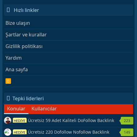
Hızlı linkler
Bize ulaşın
Şartlar ve kurallar
Gizlilik politikası
Yardım
Ana sayfa
R
S
S
Tepki liderleri
Konular
Kullanıcılar
Ücretsiz 59 Adet Kaliteli DoFollow Backlink
223
HEDİYE
Kaynağı Veriyorum.
Ücretsiz 220 Dofollow Nofollow Backlink
149
HEDİYE