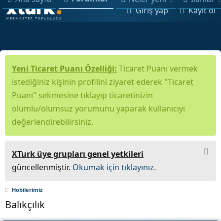
Giriş yap
Kayıt ol
Yeni Ticaret Puanı Özelliği:
Ticaret Puanı vermek
istediğiniz kişinin profilini ziyaret ederek "Ticaret
Puanı" sekmesine tıklayıp ticaretinizin
olumlu/olumsuz yorumunu yaparak kullanıcıyı
değerlendirebilirsiniz.
XTurk üye grupları genel yetkileri
güncellenmiştir.
Okumak için tıklayınız.
Hobilerimiz
Balıkçılık