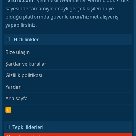
"xTurk.com"
yeni nesil Webmaster Forumu'dur. xTurk
sayesinde tamamiyle onaylı gerçek kişilerin üye
olduğu platformda güvenle ürün/hizmet alışverişi
yapabilirsiniz.
Hızlı linkler
Bize ulaşın
Şartlar ve kurallar
Gizlilik politikası
Yardım
Ana sayfa
R
S
S
Tepki liderleri