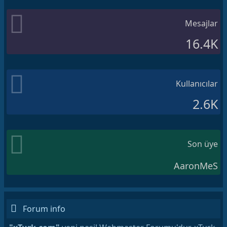
Mesajlar
16.4K
Kullanıcılar
2.6K
Son üye
AaronMeS
Forum info