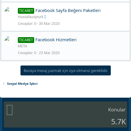
Facebook Sayfa Beğeni Paketleri
TİCARET
mustafasoyturk
Cevaplar
0
30 Mar 2020
Facebook Hizmetleri
TİCARET
META
Cevaplar
0
23 Mar 2020
Buraya mesaj yazmak için üye olmanız gereklidir.
Sosyal Medya İşleri
Konular
5.7K