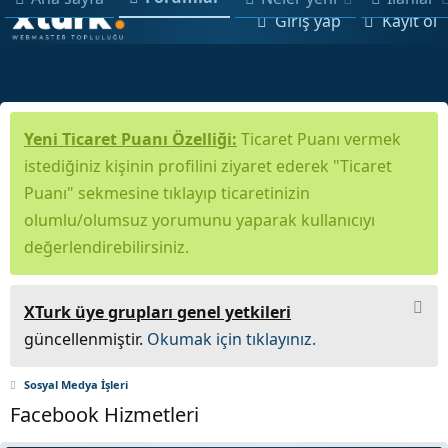
Giriş yap
Kayıt ol
Yeni Ticaret Puanı Özelliği:
Ticaret Puanı vermek
istediğiniz kişinin profilini ziyaret ederek "Ticaret
Puanı" sekmesine tıklayıp ticaretinizin
olumlu/olumsuz yorumunu yaparak kullanıcıyı
değerlendirebilirsiniz.
XTurk üye grupları genel yetkileri
güncellenmiştir.
Okumak için tıklayınız.
Sosyal Medya İşleri
Facebook Hizmetleri