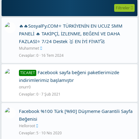
Filtreler
🔥🔥SosyalFy.COM⭐ TÜRKİYENİN EN UCUZ SMM
PANELİ 🔥 TAKİPÇİ, İZLENME, BEĞENİ VE DAHA
FAZLASI⭐ 7/24 Destek 🥇 EN İYİ FİYAT🚀
Muhammet
Cevaplar
0
16 Tem 2024
Facebook sayfa beğeni paketlerimizde
TİCARET
indirimlerimiz başlamıştır
onurr0
Cevaplar
0
7 Şub 2021
Facebook %100 Türk [%90] Düşmeme Garantili Sayfa
Beğenisi
Helloroot
Cevaplar
5
10 Nis 2020