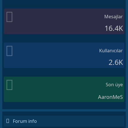
Mesajlar
16.4K
Kullanıcılar
2.6K
Son üye
AaronMeS
Forum info