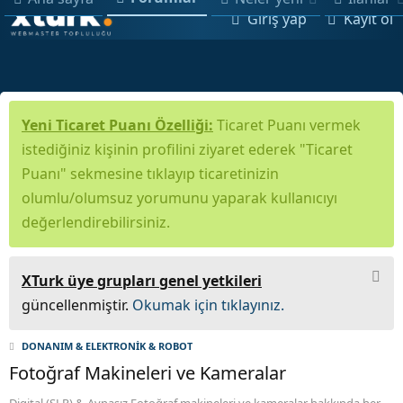
Giriş yap
Kayıt ol
Yeni Ticaret Puanı Özelliği:
Ticaret Puanı vermek
istediğiniz kişinin profilini ziyaret ederek "Ticaret
Puanı" sekmesine tıklayıp ticaretinizin
olumlu/olumsuz yorumunu yaparak kullanıcıyı
değerlendirebilirsiniz.
XTurk üye grupları genel yetkileri
güncellenmiştir.
Okumak için tıklayınız.
DONANIM & ELEKTRONİK & ROBOT
Fotoğraf Makineleri ve Kameralar
Digital (SLR) & Aynasız Fotoğraf makineleri ve kameralar hakkında her