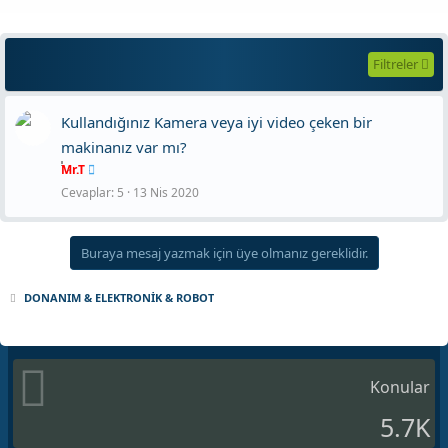
Filtreler
Kullandığınız Kamera veya iyi video çeken bir
makinanız var mı?
Mr.T
Cevaplar
5
13 Nis 2020
Buraya mesaj yazmak için üye olmanız gereklidir.
DONANIM & ELEKTRONİK & ROBOT
Konular
5.7K