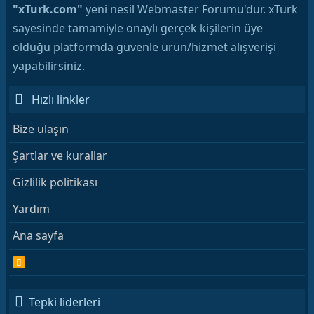
"xTurk.com"
yeni nesil Webmaster Forumu'dur. xTurk
sayesinde tamamiyle onaylı gerçek kişilerin üye
olduğu platformda güvenle ürün/hizmet alışverişi
yapabilirsiniz.
Hızlı linkler
Bize ulaşın
Şartlar ve kurallar
Gizlilik politikası
Yardım
Ana sayfa
R
S
S
Tepki liderleri