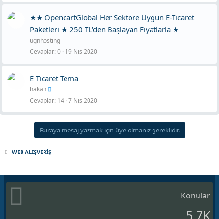
★★ OpencartGlobal Her Sektöre Uygun E-Ticaret
Paketleri ★ 250 TL'den Başlayan Fiyatlarla ★
ugnhosting
Cevaplar
0
19 Nis 2020
E Ticaret Tema
hakan
Cevaplar
14
7 Nis 2020
Buraya mesaj yazmak için üye olmanız gereklidir.
WEB ALIŞVERİŞ
Konular
5.7K