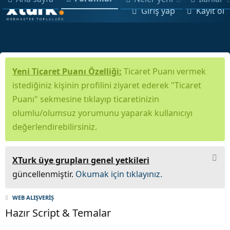
Giriş yap
Kayıt ol
Yeni Ticaret Puanı Özelliği:
Ticaret Puanı vermek
istediğiniz kişinin profilini ziyaret ederek "Ticaret
Puanı" sekmesine tıklayıp ticaretinizin
olumlu/olumsuz yorumunu yaparak kullanıcıyı
değerlendirebilirsiniz.
XTurk üye grupları genel yetkileri
güncellenmiştir.
Okumak için tıklayınız.
WEB ALIŞVERİŞ
Hazır Script & Temalar