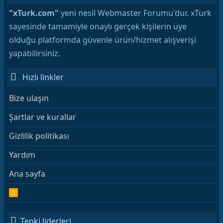
"xTurk.com"
yeni nesil Webmaster Forumu'dur. xTurk
sayesinde tamamiyle onaylı gerçek kişilerin üye
olduğu platformda güvenle ürün/hizmet alışverişi
yapabilirsiniz.
Hızlı linkler
Bize ulaşın
Şartlar ve kurallar
Gizlilik politikası
Yardım
Ana sayfa
R
S
S
Tepki liderleri