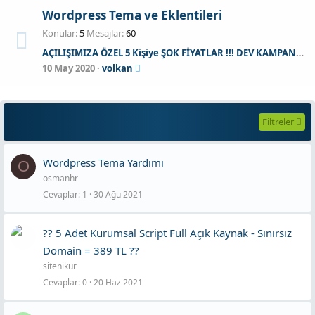
Wordpress Tema ve Eklentileri
Konular
5
Mesajlar
60
AÇILIŞIMIZA ÖZEL 5 Kişiye ŞOK FİYATLAR !!! DEV KAMPANYA | ikarusweb.com
10 May 2020
volkan
Filtreler
Wordpress Tema Yardımı
O
osmanhr
Cevaplar
1
30 Ağu 2021
?? 5 Adet Kurumsal Script Full Açık Kaynak - Sınırsız
Domain = 389 TL ??
sitenikur
Cevaplar
0
20 Haz 2021