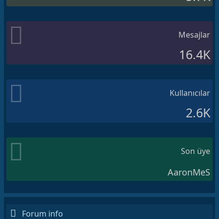
Mesajlar
16.4K
Kullanıcılar
2.6K
Son üye
AaronMeS
Forum info